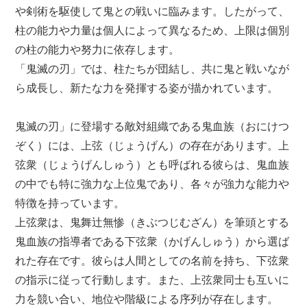
や剣術を駆使して鬼との戦いに臨みます。したがって、
柱の能力や力量は個人によって異なるため、上限は個別
の柱の能力や努力に依存します。
「鬼滅の刃」では、柱たちが団結し、共に鬼と戦いなが
ら成長し、新たな力を発揮する姿が描かれています。
鬼滅の刃」に登場する敵対組織である鬼血族（おにけつ
ぞく）には、上弦（じょうげん）の存在があります。上
弦衆（じょうげんしゅう）とも呼ばれる彼らは、鬼血族
の中でも特に強力な上位鬼であり、各々が強力な能力や
特徴を持っています。
上弦衆は、鬼舞辻無惨（きぶつじむざん）を筆頭とする
鬼血族の指導者である下弦衆（かげんしゅう）から選ば
れた存在です。彼らは人間としての名前を持ち、下弦衆
の指示に従って行動します。また、上弦衆同士も互いに
力を競い合い、地位や階級による序列が存在します。