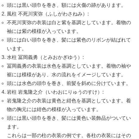
頭には黒い頭巾を巻き、額には火傷の跡があります。
風柱 不死川実弥（ふしがわさねみ）:
不死川実弥の衣装は白と紫を基調としています。着物の
袖には紫の模様が入っています。
頭には白い頭巾を巻き、髪には紫色のリボンが結ばれて
います。
水柱 冨岡義勇（とみおかぎゆう）:
冨岡義勇の衣装は水色を基調としています。着物の袖や
裾には模様があり、水の流れをイメージしています。
頭には水色の頭巾を巻き、前髪を斜めに分けています。
岩柱 岩鬼隆之介（いわおにりゅうのすけ）:
岩鬼隆之介の衣装は黄色と紺色を基調としています。着
物の胸元には紺色の模様が入っています。
頭には黒い頭巾を巻き、髪には黄色い装飾品がついてい
ます。
これらは一部の柱の衣装の例です。各柱の衣装にはその