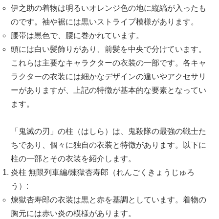
伊之助の着物は明るいオレンジ色の地に縦縞が入ったも
のです。袖や裾には黒いストライプ模様があります。
腰帯は黒色で、腰に巻かれています。
頭には白い髪飾りがあり、前髪を中央で分けています。
これらは主要なキャラクターの衣装の一部です。各キャ
ラクターの衣装には細かなデザインの違いやアクセサリ
ーがありますが、上記の特徴が基本的な要素となってい
ます。
「鬼滅の刃」の柱（はしら）は、鬼殺隊の最強の戦士た
ちであり、個々に独自の衣装と特徴があります。以下に
柱の一部とその衣装を紹介します。
炎柱 無限列車編/煉獄杏寿郎（れんごくきょうじゅろ
う）:
煉獄杏寿郎の衣装は黒と赤を基調としています。着物の
胸元には赤い炎の模様があります。