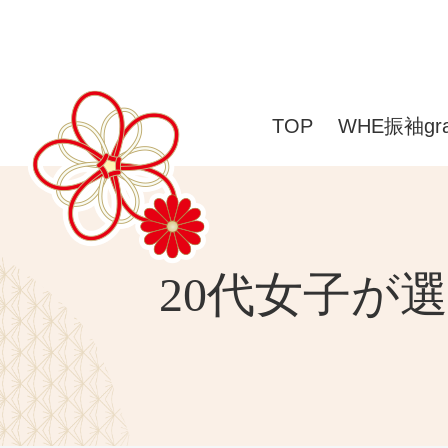
TOP
WHE振袖gr
20代女子が