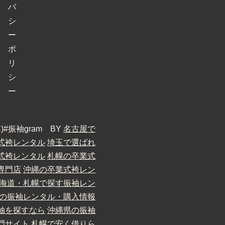
バ
シ
ー
ポ
リ
シ
ー
 (C)#振袖gram BY
名古屋で
式袴レンタル
埼玉で選ばれ
式袴レンタル
札幌の卒業式
専門店
沖縄の卒業式袴レン
海道・札幌で探す振袖レン
の振袖レンタル・購入情報
袖を探すなら
沖縄県の振袖
門サイト
札幌で安く借りら