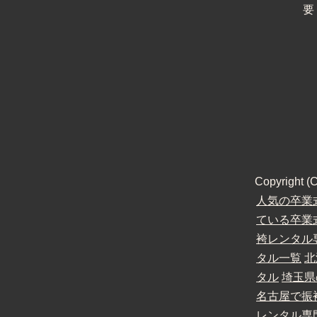
要
Copyright
人気の卒業
ている卒業
袴レンタル
タル一覧
北
タル
埼玉県
名古屋で振
レンタル専