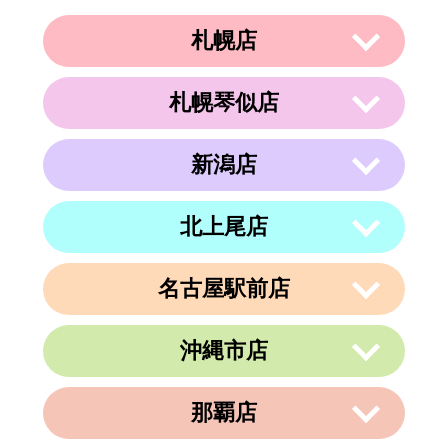
札幌店
札幌琴似店
〒003-0002
住所
北海道札幌市白石区東札幌２条２丁目４
−２１ ラメール札幌2F
新潟店
〒063-0811
電話番号
011-799-4833
住所
北海道札幌市西区琴似１条５丁目４−１
４ 内澤ビル４F
営業時間
午前10時～午後19時
北上尾店
〒950-0962
住所
電話番号
011-213-9116
定休日
なし
新潟県新潟市中央区出来島2-1-6
営業時間
午前10時～午後19時
電話番号
025-288-5593
名古屋駅前店
〒362-0015
定休日
住所
なし
埼玉県上尾市緑丘3-3-11-2 PAPA上尾シ
営業時間
午前9時～午後6時
ョッピングアヴェニューB棟2階
沖縄市店
定休日
不定休
〒450-0002
電話番号
048-729-7688
愛知県名古屋市中村区名駅3丁目9番14
住所
号
営業時間
午前10時～午後19時
那覇店
〒904-0034
名古屋東アーバンビル6F
住所
定休日
火曜、金曜(祝日は営業)
沖縄県沖縄市山内２丁目８−１３ 1階