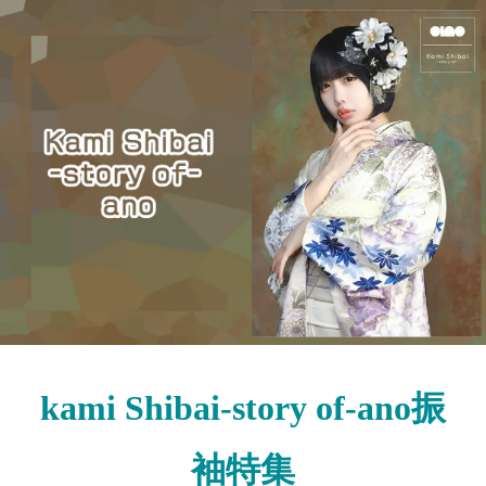
kami Shibai-story of-ano振
袖特集