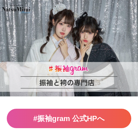
#振袖gram 公式HPへ