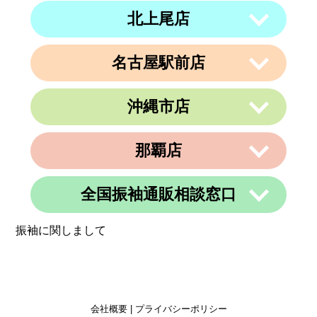
４ 内澤ビル４F
営業時間
午前10時～午後19時
北上尾店
〒950-0962
住所
電話番号
011-213-9116
定休日
なし
新潟県新潟市中央区出来島2-1-6
営業時間
午前10時～午後19時
電話番号
025-288-5593
名古屋駅前店
〒362-0015
定休日
住所
なし
埼玉県上尾市緑丘3-3-11-2 PAPA上尾シ
営業時間
午前9時～午後6時
ョッピングアヴェニューB棟2階
沖縄市店
定休日
不定休
〒450-0002
電話番号
048-729-7688
愛知県名古屋市中村区名駅3丁目9番14
住所
号
営業時間
午前10時～午後19時
那覇店
〒904-0034
名古屋東アーバンビル6F
住所
定休日
火曜、金曜(祝日は営業)
沖縄県沖縄市山内２丁目８−１３ 1階
電話番号
052-990-4694
電話番号
080-8565-3818
全国振袖通販相談窓口
〒902-0069
定休日
不定休
住所
沖縄県那覇市松島1-11-13C＆C 4F
定休日
不定休
振袖に関しまして
電話番号
098-884-6600
営業時間
24時間
定休日
不定休
定休日
365日営業
会社概要
|
プライバシーポリシー