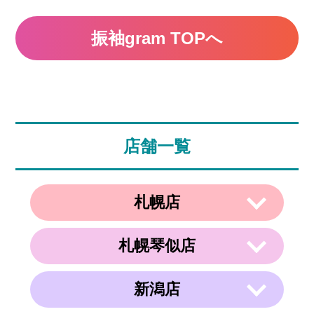
振袖gram TOPへ
店舗一覧
札幌店
札幌琴似店
〒003-0002
住所
北海道札幌市白石区東札幌２条２丁目４
−２１ ラメール札幌2F
新潟店
〒063-0811
電話番号
011-799-4833
住所
北海道札幌市西区琴似１条５丁目４−１