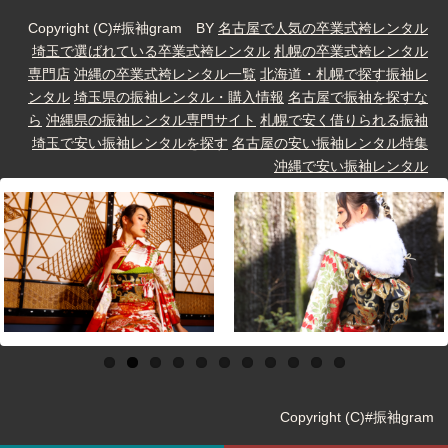
Copyright (C)#振袖gram BY
名古屋で人気の卒業式袴レンタル
埼玉で選ばれている卒業式袴レンタル
札幌の卒業式袴レンタル
専門店
沖縄の卒業式袴レンタル一覧
北海道・札幌で探す振袖レ
ンタル
埼玉県の振袖レンタル・購入情報
名古屋で振袖を探すな
ら
沖縄県の振袖レンタル専門サイト
札幌で安く借りられる振袖
埼玉で安い振袖レンタルを探す
名古屋の安い振袖レンタル特集
沖縄で安い振袖レンタル
Copyright (C)#振袖gram