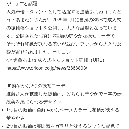
が…」**と話題
人気声優・タレントとして活躍する
進藤あまね（しんど
う・あまね）さん
が、2025年1月に自身のSNSで
成人式
の振袖姿ショットを公開
し、大きな話題となっていま
す。公開された写真は
2種類の鮮やかな振袖コーデ
で、
それぞれ印象が異なる装いが並び、ファンから大きな反
響が寄せられました。
オリコン
👉 進藤あまね 成人式振袖ショット詳細（URL）
https://www.oricon.co.jp/news/2363808/
👘 鮮やかな2つの振袖コーデ
進藤さんが披露した振袖は、どちらも華やかで日本の伝
統美を感じられるデザイン。
1つ目の振袖
は色鮮やかなベースカラーに花柄が映える
華やかさ
2つ目の振袖
は雰囲気をガラリと変えるシックな配色で