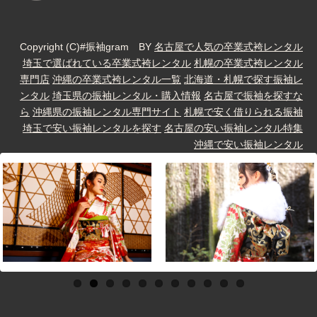
Copyright (C)#振袖gram BY
名古屋で人気の卒業式袴レンタル
埼玉で選ばれている卒業式袴レンタル
札幌の卒業式袴レンタル
専門店
沖縄の卒業式袴レンタル一覧
北海道・札幌で探す振袖レ
ンタル
埼玉県の振袖レンタル・購入情報
名古屋で振袖を探すな
ら
沖縄県の振袖レンタル専門サイト
札幌で安く借りられる振袖
埼玉で安い振袖レンタルを探す
名古屋の安い振袖レンタル特集
沖縄で安い振袖レンタル