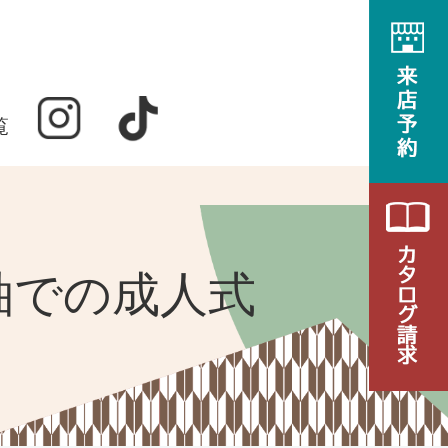
覧
袖での成人式