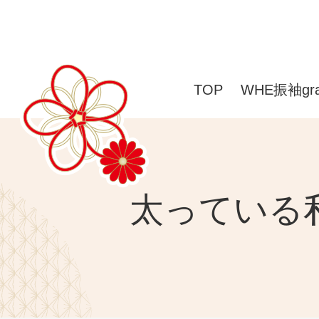
TOP
WHE振袖gr
太っている