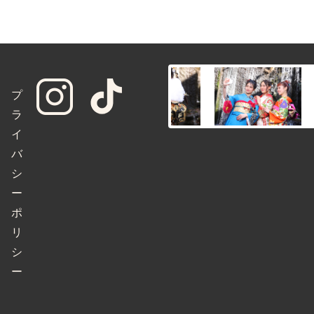
プ
ラ
イ
バ
シ
ー
ポ
リ
シ
ー