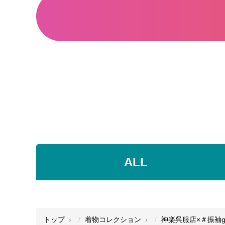
ALL
●
●
●
トップ
着物コレクション
神楽呉服店×＃振袖gr