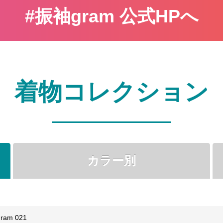
#振袖gram 公式HPへ
着物コレクション
カラー別
●
●
●
●
am 021