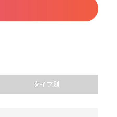
タイプ別
●
●
●