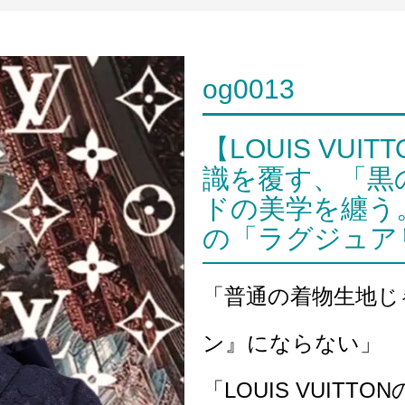
og0013
【LOUIS VU
識を覆す、「黒
ドの美学を纏う
の「ラグジュア
「普通の着物生地じ
ン』にならない」
「LOUIS VUIT