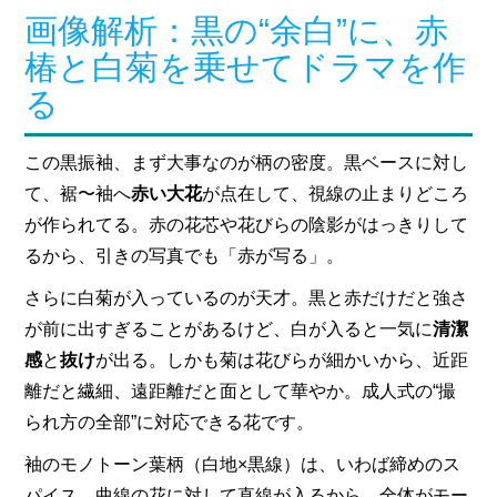
画像解析：黒の“余白”に、赤
椿と白菊を乗せてドラマを作
る
この黒振袖、まず大事なのが柄の密度。黒ベースに対し
て、裾〜袖へ
赤い大花
が点在して、視線の止まりどころ
が作られてる。赤の花芯や花びらの陰影がはっきりして
るから、引きの写真でも「赤が写る」。
さらに白菊が入っているのが天才。黒と赤だけだと強さ
が前に出すぎることがあるけど、白が入ると一気に
清潔
感
と
抜け
が出る。しかも菊は花びらが細かいから、近距
離だと繊細、遠距離だと面として華やか。成人式の“撮
られ方の全部”に対応できる花です。
袖のモノトーン葉柄（白地×黒線）は、いわば締めのス
パイス。曲線の花に対して直線が入るから、全体がモー