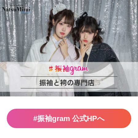
#振袖gram 公式HPへ