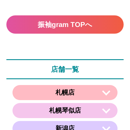
振袖gram TOPへ
店舗一覧
札幌店
札幌琴似店
〒003-0002
住所
北海道札幌市白石区東札幌２条２丁目４
−２１ ラメール札幌2F
新潟店
〒063-0811