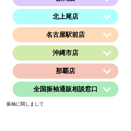
電話番号
011-799-4833
住所
北海道札幌市西区琴似１条５丁目４−１
４ 内澤ビル４F
営業時間
午前10時～午後19時
北上尾店
〒950-0962
住所
電話番号
011-213-9116
定休日
なし
新潟県新潟市中央区出来島2-1-6
営業時間
午前10時～午後19時
電話番号
025-288-5593
名古屋駅前店
〒362-0015
定休日
住所
なし
埼玉県上尾市緑丘3-3-11-2 PAPA上尾シ
営業時間
午前9時～午後6時
ョッピングアヴェニューB棟2階
沖縄市店
定休日
不定休
〒450-0002
電話番号
048-729-7688
愛知県名古屋市中村区名駅3丁目9番14
住所
号
営業時間
午前10時～午後19時
那覇店
〒904-0034
名古屋東アーバンビル6F
住所
定休日
火曜、金曜(祝日は営業)
沖縄県沖縄市山内２丁目８−１３ 1階
電話番号
052-990-4694
電話番号
080-8565-3818
全国振袖通販相談窓口
〒902-0069
定休日
不定休
住所
沖縄県那覇市松島1-11-13C＆C 4F
定休日
不定休
振袖に関しまして
電話番号
098-884-6600
営業時間
24時間
定休日
不定休
定休日
365日営業