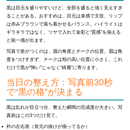
黒は目元を盛りやすいけど、全部を盛ると強く見えすぎ
ることがある。おすすめは、目元は束感で主役、リップ
は赤みブラウンで落ち着かせるバランス。ハイライトは
ギラギラではなく、ツヤで入れて金彩と“質感”を揃える
と統一感が出ます。
写真で差がつくのは、眉の角度とチークの位置。眉は角
度をつけすぎず、チークは頬の高い位置に小さく。これ
だけで黒が“怖い”じゃなく“綺麗”に寄ります。
当日の整え方：写真前30秒
で“黒の格”が決まる
黒は乱れが目立つ分、整えた瞬間の完成度が大きい。写
真前はこの3つだけ見て。
衿の左右差（首元の抜けが揃ってるか）