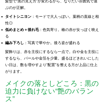
髪型で“黒の見え方”が変わるから、なりたい雰囲気で選
ぶのが正解。
タイトシニヨン
：モードで大人っぽい。葉柄の直線と相
性◎
低めまとめ＋後れ毛
：色気寄り。椿の赤が女っぽく映え
る
編み下ろし
：写真で華やか。後ろ姿が盛れる
髪飾りは、赤を主役にするなら一点で。白や金を主役に
するなら、パールや金箔を少量。盛るほどきれいにした
い日は、数を増やすより“配置”を整える方が上品に仕上
がります。
メイクの落としどころ：黒の
迫力に負けない“艶のバラン
ス”