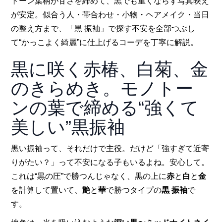
トーン葉柄が甘さを締めて、黒でも重くならず写真映え
が安定。似合う人・帯合わせ・小物・ヘアメイク・当日
の整え方まで、「黒 振袖」で探す不安を全部つぶし
て“かっこよく綺麗”に仕上げるコーデを丁寧に解説。
黒に咲く赤椿、白菊、金
のきらめき。モノトー
ンの葉で締める“強くて
美しい”黒振袖
黒い振袖って、それだけで主役。だけど「強すぎて近寄
りがたい？」って不安になる子もいるよね。安心して。
これは“黒の圧”で勝つんじゃなく、黒の上に
赤
と
白
と
金
を計算して置いて、
艶
と
華
で勝つタイプの
黒 振袖
で
す。