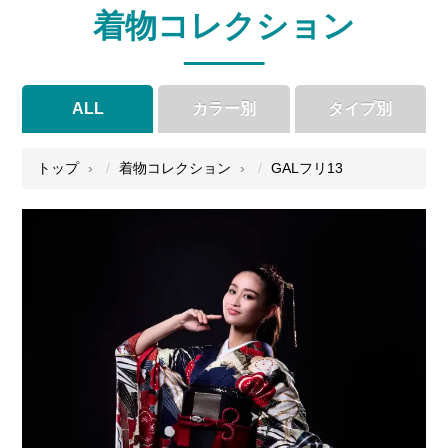
着物コレクション
ALL
カラー別
タイプ別
●
●
●
●
トップ
着物コレクション
GALフリ13
●
●
●
●
●
●