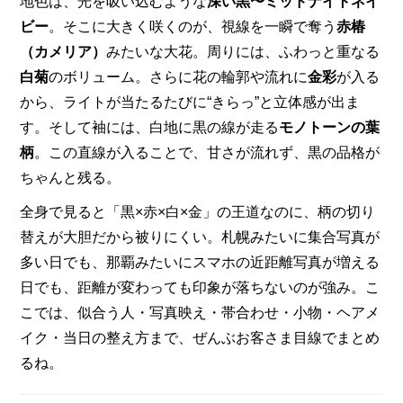
地色は、光を吸い込むような
深い黒〜ミッドナイトネイ
ビー
。そこに大きく咲くのが、視線を一瞬で奪う
赤椿
（カメリア）
みたいな大花。周りには、ふわっと重なる
白菊
のボリューム。さらに花の輪郭や流れに
金彩
が入る
から、ライトが当たるたびに“きらっ”と立体感が出ま
す。そして袖には、白地に黒の線が走る
モノトーンの葉
柄
。この直線が入ることで、甘さが流れず、黒の品格が
ちゃんと残る。
全身で見ると「黒×赤×白×金」の王道なのに、柄の切り
替えが大胆だから被りにくい。札幌みたいに集合写真が
多い日でも、那覇みたいにスマホの近距離写真が増える
日でも、距離が変わっても印象が落ちないのが強み。こ
こでは、似合う人・写真映え・帯合わせ・小物・ヘアメ
イク・当日の整え方まで、ぜんぶお客さま目線でまとめ
るね。