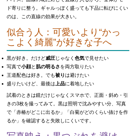
ド寄りに整う。ギャルっぽく盛っても下品に転びにくい
のは、この直線の効果が大きい。
似合う人：可愛いより“かっ
こよく綺麗”が好きな子へ
黒が好き。だけど
威圧
じゃなく
色気
で見せたい
写真で
小顔
と
肌の明るさ
を両方取りたい
王道配色は好き。でも
被り
は避けたい
盛りたいけど、最後は
上品
に着地したい
試着のときは鏡だけじゃなくスマホで、正面・斜め・引
きの3枚を撮ってみて。黒は照明で沈みやすい分、写真
で「赤椿がどこに出るか」「白菊がどのくらい抜けを作
るか」を確認すると失敗しにくいです。