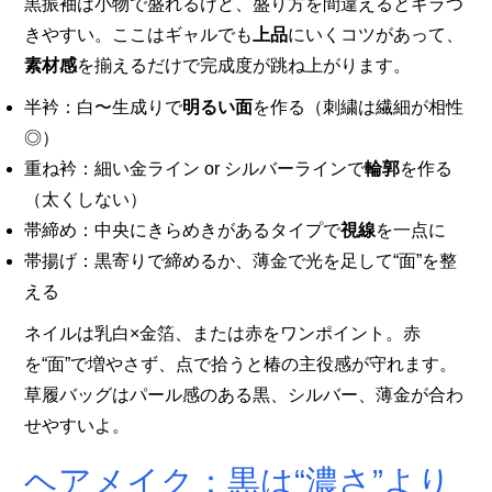
黒振袖は小物で盛れるけど、盛り方を間違えるとギラつ
きやすい。ここはギャルでも
上品
にいくコツがあって、
素材感
を揃えるだけで完成度が跳ね上がります。
半衿：白〜生成りで
明るい面
を作る（刺繍は繊細が相性
◎）
重ね衿：細い金ライン or シルバーラインで
輪郭
を作る
（太くしない）
帯締め：中央にきらめきがあるタイプで
視線
を一点に
帯揚げ：黒寄りで締めるか、薄金で光を足して“面”を整
える
ネイルは乳白×金箔、または赤をワンポイント。赤
を“面”で増やさず、点で拾うと椿の主役感が守れます。
草履バッグはパール感のある黒、シルバー、薄金が合わ
せやすいよ。
ヘアメイク：黒は“濃さ”より