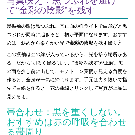
写真映え：黒つぶれを避け
て“金彩の陰影”を残す
黒振袖の敵は黒つぶれ。真正面の強ライトで白飛びと黒
つぶれが同時に起きると、柄が平面になります。おすす
めは、斜めから柔らかい光で
金彩の陰影
を残す撮り方。
この振袖は金の線が入っているから、光を拾う場所があ
る。だから“明るく撮る”より、“陰影を残す”が正解。袖
の面を少し前に出して、モノトーン葉柄が見える角度を
作ると、全身が一気に締まります。手元は力を抜いて指
先で曲線を作ると、花の曲線とリンクして写真が上品に
見えるよ。
帯合わせ：黒を重くしない。
おすすめは赤の呼吸を合わせ
る帯周り