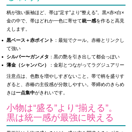
柄が強い振袖ほど、帯は“足す”より“整える”。黒×赤×白×
金の中で、帯はどれか一色に寄せて
統一感
を作ると高見
えします。
黒ベース＋赤ポイント
：最短でクール。赤椿とリンクし
て強い
シルバー〜ガンメタ
：黒の艶を引き出して都会っぽい
薄金（シャンパン）
：金彩とつながってラグジュアリー
注意点は、色数を増やしすぎないこと。帯で柄を盛りす
ぎると、赤椿の主役感が分散しやすい。帯締めのきらめ
きは
一点集中
がきれいです。
小物は“盛る”より“揃える”。
黒は統一感が最強に映える