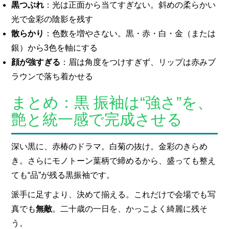
黒つぶれ
：光は正面から当てすぎない。斜めの柔らかい
光で金彩の陰影を残す
散らかり
：色数を増やさない。黒・赤・白・金（または
銀）から3色を軸にする
顔が強すぎる
：眉は角度をつけすぎず、リップは赤みブ
ラウンで落ち着かせる
まとめ：黒 振袖は“強さ”を、
艶と統一感で完成させる
深い黒に、赤椿のドラマ。白菊の抜け。金彩のきらめ
き。さらにモノトーン葉柄で締めるから、盛っても整え
ても“品”が残る黒振袖です。
派手に足すより、決めて揃える。これだけで会場でも写
真でも
無敵
。二十歳の一日を、かっこよく綺麗に残そ
う。