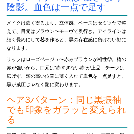
陰影。血色は一点で足す
メイクは濃く塗るより、立体感。ベースはセミツヤで整
えて、目元はブラウン〜モーヴで奥行き。アイラインは
細く長めにして
芯
を作ると、黒の存在感に負けない顔に
なります。
リップはローズベージュ〜赤みブラウンが相性◎。椿の
赤が強いから、口元は“赤すぎない赤”が上品。チークは
広げず、頬の高い位置に薄く入れて
血色
を一点足すと、
黒が威圧じゃなく艶に変わります。
ヘア3パターン：同じ黒振袖
でも印象をガラッと変えられ
る