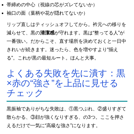
帯締めの中心（視線の芯がズレてないか）
袖口の面（葉柄や花が隠れてないか）
リップ直しはティッシュオフしてから。衿元への移りを
減らせて、黒の
清潔感
が守れます。黒は“整ってる人”が
一番強い。だからこそ、直す場所を決めておくと一日中
きれいが続きます。迷ったら、色を増やすより“揃え
る”。これが黒の最短ルート。ほんと大事。
よくある失敗を先に潰す：黒
×赤の“強さ”を上品に見せる
チェック
黒振袖でありがちな失敗は、①黒つぶれ、②盛りすぎて
散らかる、③顔が強くなりすぎる、の3つ。ここを押さ
えるだけで一気に“高級な強さ”になります。