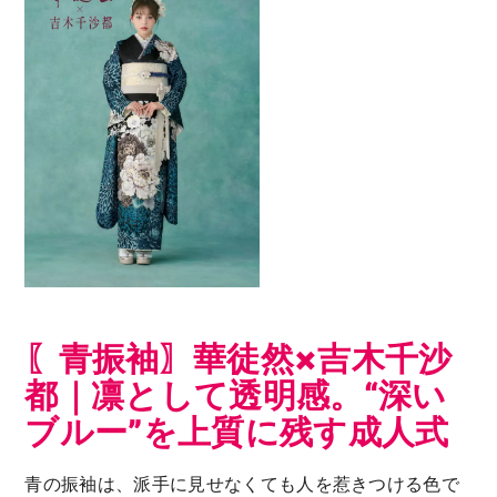
〖青振袖〗華徒然×吉木千沙
都｜凛として透明感。“深い
ブルー”を上質に残す成人式
青の振袖は、派手に見せなくても人を惹きつける色で