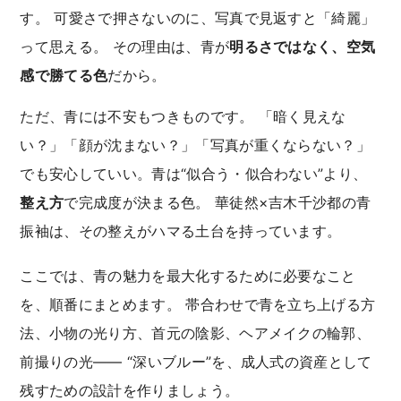
す。 可愛さで押さないのに、写真で見返すと「綺麗」
って思える。 その理由は、青が
明るさではなく、空気
感で勝てる色
だから。
ただ、青には不安もつきものです。 「暗く見えな
い？」「顔が沈まない？」「写真が重くならない？」
でも安心していい。青は“似合う・似合わない”より、
整え方
で完成度が決まる色。 華徒然×吉木千沙都の青
振袖は、その整えがハマる土台を持っています。
ここでは、青の魅力を最大化するために必要なこと
を、順番にまとめます。 帯合わせで青を立ち上げる方
法、小物の光り方、首元の陰影、ヘアメイクの輪郭、
前撮りの光―― “深いブルー”を、成人式の資産として
残すための設計を作りましょう。