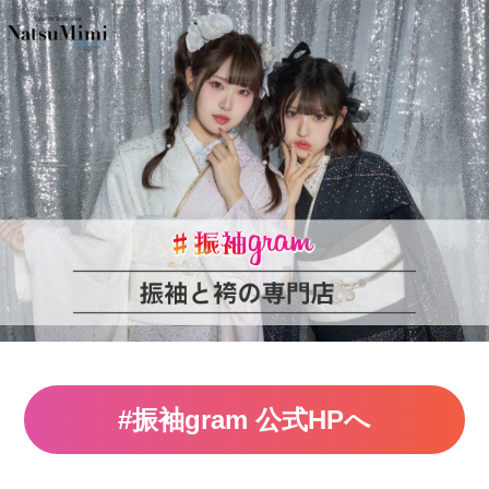
#振袖gram 公式HPへ