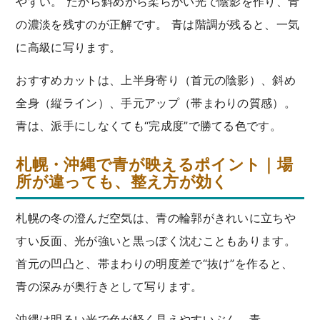
やすい。 だから斜めから柔らかい光で陰影を作り、青
の濃淡を残すのが正解です。 青は階調が残ると、一気
に高級に写ります。
おすすめカットは、上半身寄り（首元の陰影）、斜め
全身（縦ライン）、手元アップ（帯まわりの質感）。
青は、派手にしなくても“完成度”で勝てる色です。
札幌・沖縄で青が映えるポイント｜場
所が違っても、整え方が効く
札幌の冬の澄んだ空気は、青の輪郭がきれいに立ちや
すい反面、光が強いと黒っぽく沈むこともあります。
首元の凹凸と、帯まわりの明度差で“抜け”を作ると、
青の深みが奥行きとして写ります。
沖縄は明るい光で色が軽く見えやすいぶん、青