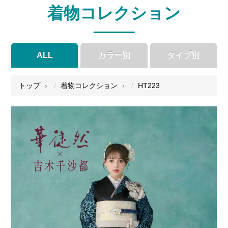
着物コレクション
ALL
カラー別
タイプ別
●
●
●
●
トップ
着物コレクション
HT223
●
●
●
●
●
●