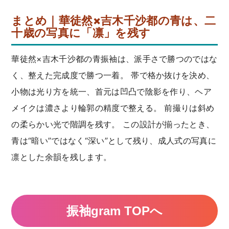
まとめ｜華徒然×吉木千沙都の青は、二
十歳の写真に「凛」を残す
華徒然×吉木千沙都の青振袖は、派手さで勝つのではな
く、整えた完成度で勝つ一着。 帯で格か抜けを決め、
小物は光り方を統一、首元は凹凸で陰影を作り、ヘア
メイクは濃さより輪郭の精度で整える。 前撮りは斜め
の柔らかい光で階調を残す。 この設計が揃ったとき、
青は“暗い”ではなく“深い”として残り、成人式の写真に
凛とした余韻を残します。
振袖gram TOPへ