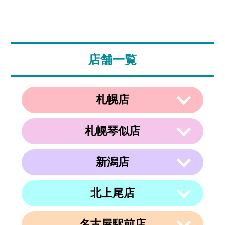
店舗一覧
札幌店
札幌琴似店
〒003-0002
住所
北海道札幌市白石区東札幌２条２丁目４
−２１ ラメール札幌2F
新潟店
〒063-0811
電話番号
011-799-4833
住所
北海道札幌市西区琴似１条５丁目４−１
４ 内澤ビル４F
営業時間
午前10時～午後19時
北上尾店
〒950-0962
住所
電話番号
011-213-9116
定休日
なし
新潟県新潟市中央区出来島2-1-6
営業時間
午前10時～午後19時
電話番号
025-288-5593
名古屋駅前店
〒362-0015