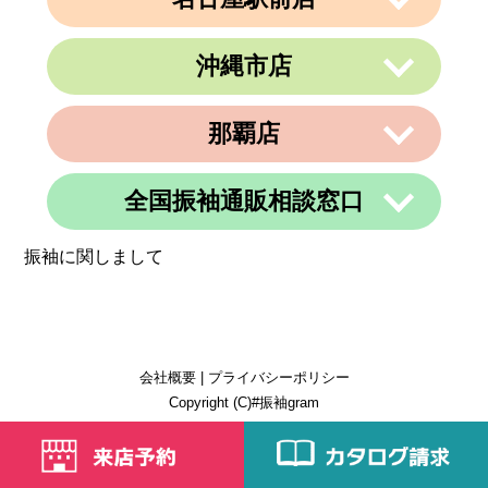
定休日
住所
なし
埼玉県上尾市緑丘3-3-11-2 PAPA上尾シ
営業時間
午前9時～午後6時
ョッピングアヴェニューB棟2階
沖縄市店
定休日
不定休
〒450-0002
電話番号
048-729-7688
愛知県名古屋市中村区名駅3丁目9番14
住所
号
営業時間
午前10時～午後19時
那覇店
〒904-0034
名古屋東アーバンビル6F
住所
定休日
火曜、金曜(祝日は営業)
沖縄県沖縄市山内２丁目８−１３ 1階
電話番号
052-990-4694
電話番号
080-8565-3818
全国振袖通販相談窓口
〒902-0069
定休日
不定休
住所
沖縄県那覇市松島1-11-13C＆C 4F
定休日
不定休
振袖に関しまして
電話番号
098-884-6600
営業時間
24時間
定休日
不定休
定休日
365日営業
会社概要
|
プライバシーポリシー
Copyright (C)#振袖gram