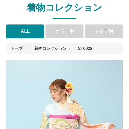
着物コレクション
ALL
カラー別
タイプ別
●
●
●
●
トップ
着物コレクション
ST0002
●
●
●
●
●
●