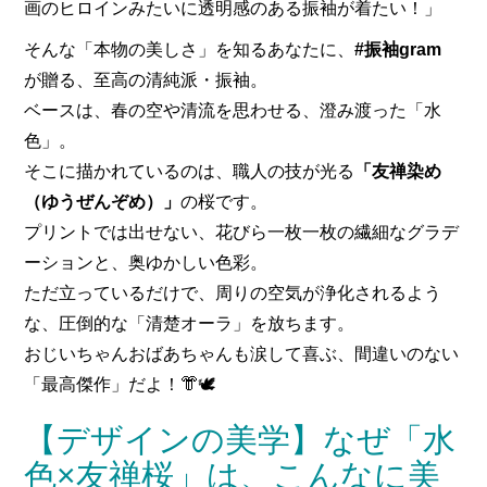
画のヒロインみたいに透明感のある振袖が着たい！」
そんな「本物の美しさ」を知るあなたに、
#振袖gram
が贈る、至高の清純派・振袖。
ベースは、春の空や清流を思わせる、澄み渡った「水
色」。
そこに描かれているのは、職人の技が光る
「友禅染め
（ゆうぜんぞめ）」
の桜です。
プリントでは出せない、花びら一枚一枚の繊細なグラデ
ーションと、奥ゆかしい色彩。
ただ立っているだけで、周りの空気が浄化されるよう
な、圧倒的な「清楚オーラ」を放ちます。
おじいちゃんおばあちゃんも涙して喜ぶ、間違いのない
「最高傑作」だよ！👘🕊️
【デザインの美学】なぜ「水
色×友禅桜」は、こんなに美