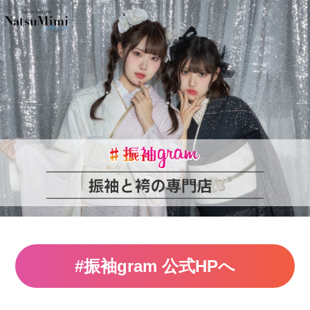
#振袖gram 公式HPへ