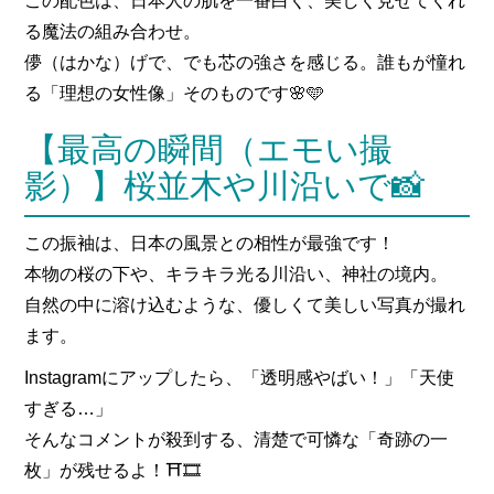
この配色は、日本人の肌を一番白く、美しく見せてくれ
る魔法の組み合わせ。
儚（はかな）げで、でも芯の強さを感じる。誰もが憧れ
る「理想の女性像」そのものです🌸🩵
【最高の瞬間（エモい撮
影）】桜並木や川沿いで📸
この振袖は、日本の風景との相性が最強です！
本物の桜の下や、キラキラ光る川沿い、神社の境内。
自然の中に溶け込むような、優しくて美しい写真が撮れ
ます。
Instagramにアップしたら、「透明感やばい！」「天使
すぎる…」
そんなコメントが殺到する、清楚で可憐な「奇跡の一
枚」が残せるよ！⛩️🎞️