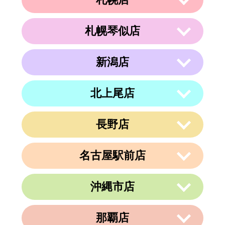
札幌琴似店
〒003-0002
住所
北海道札幌市白石区東札幌２条２丁目４
−２１ ラメール札幌2F
新潟店
〒063-0811
電話番号
011-799-4833
住所
北海道札幌市西区琴似１条５丁目４−１
４ 内澤ビル４F
営業時間
午前10時～午後19時
北上尾店
〒950-0962
住所
電話番号
011-213-9116
定休日
なし
新潟県新潟市中央区出来島2-1-6
営業時間
午前10時～午後19時
電話番号
025-288-5593
長野店
〒362-0015
定休日
住所
なし
埼玉県上尾市緑丘3-3-11-2 PAPA上尾シ
営業時間
午前9時～午後6時
ョッピングアヴェニューB棟2階
名古屋駅前店
定休日
不定休
〒380-0823
電話番号
048-729-7688
住所
長野県長野市南千歳1-10-5 第一荒井ビ
ル4F-E
営業時間
午前10時～午後19時
沖縄市店
〒450-0002
電話番号
026-217-6162
定休日
火曜、金曜(祝日は営業)
愛知県名古屋市中村区名駅3丁目9番14
住所
号
営業時間
午前10時～午後19時
那覇店
〒904-0034
名古屋東アーバンビル6F
住所