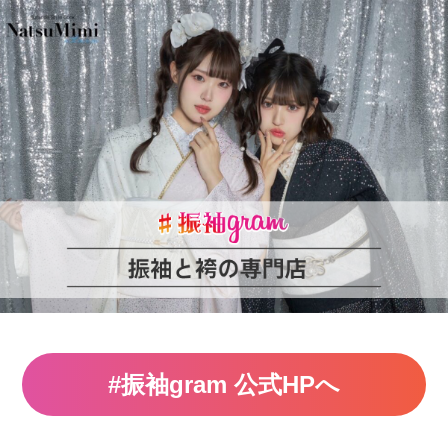
#振袖gram 公式HPへ