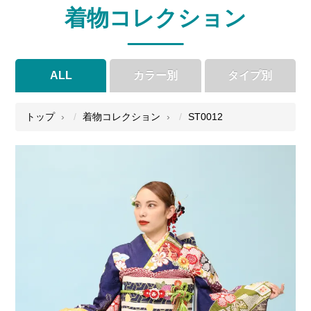
着物コレクション
ALL
カラー別
タイプ別
●
●
●
●
トップ
着物コレクション
ST0012
●
●
●
●
●
●