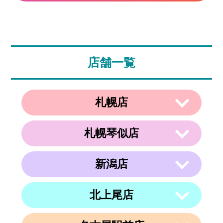
店舗一覧
札幌店
札幌琴似店
〒003-0002
住所
北海道札幌市白石区東札幌２条２丁目４
−２１ ラメール札幌2F
新潟店
〒063-0811
電話番号
011-799-4833
住所
北海道札幌市西区琴似１条５丁目４−１
４ 内澤ビル４F
営業時間
午前10時～午後19時
北上尾店
〒950-0962
住所
電話番号
011-213-9116
定休日
なし
新潟県新潟市中央区出来島2-1-6
営業時間
午前10時～午後19時
電話番号
025-288-5593