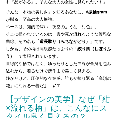
も『品がある』。そんな大人の女性に見られたい！」
そんな「本物の美しさ」を知るあなたに、
#振袖gram
が贈る、至高の大人振袖。
ベースは、知的で深い、夜空のような「紺色」。
そこに描かれているのは、雲や霧が流れるような優雅な
曲線、その名も
「道長取り（みちながどり）」
です。
しかも、その柄は高級感たっぷりの
「絞り風（しぼりふ
う）」
で表現されています。
直線的な柄ではなく、ゆったりとした曲線が全身を包み
込むから、着るだけで所作まで美しく見える。
静かだけど、圧倒的な存在感。誰もが振り返る「高嶺の
花」になれる一着だよ！🌌👘
【デザインの美学】なぜ「紺
×流れる柄」は、こんなにス
タイル良く見えるの？