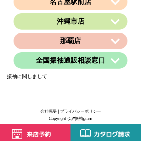
名古屋駅前店
〒362-0015
定休日
住所
なし
埼玉県上尾市緑丘3-3-11-2 PAPA上尾シ
営業時間
午前9時～午後6時
ョッピングアヴェニューB棟2階
沖縄市店
定休日
不定休
〒450-0002
電話番号
048-729-7688
愛知県名古屋市中村区名駅3丁目9番14
住所
号
営業時間
午前10時～午後19時
那覇店
〒904-0034
名古屋東アーバンビル6F
住所
定休日
火曜、金曜(祝日は営業)
沖縄県沖縄市山内２丁目８−１３ 1階
電話番号
052-990-4694
電話番号
080-8565-3818
全国振袖通販相談窓口
〒902-0069
定休日
不定休
住所
沖縄県那覇市松島1-11-13C＆C 4F
定休日
不定休
振袖に関しまして
電話番号
098-884-6600
営業時間
24時間
定休日
不定休
定休日
365日営業
会社概要
|
プライバシーポリシー
Copyright (C)#振袖gram