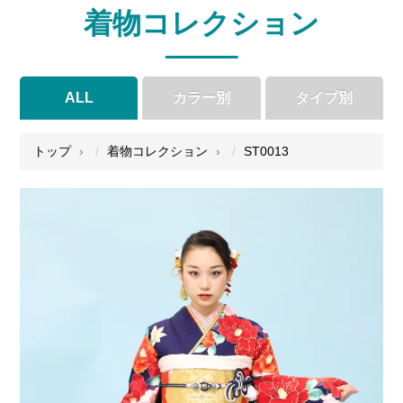
着物コレクション
ALL
カラー別
タイプ別
●
●
●
●
トップ
着物コレクション
ST0013
●
●
●
●
●
●