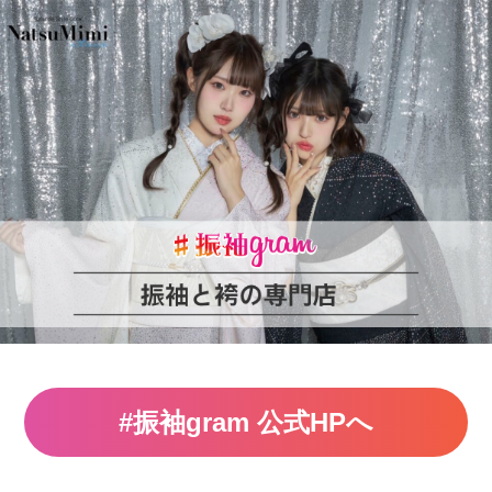
#振袖gram 公式HPへ