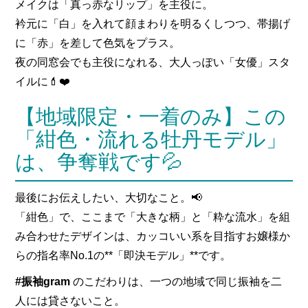
メイクは「真っ赤なリップ」を主役に。
衿元に「白」を入れて顔まわりを明るくしつつ、帯揚げ
に「赤」を差して色気をプラス。
夜の同窓会でも主役になれる、大人っぽい「女優」スタ
イルに💄❤️
【地域限定・一着のみ】この
「紺色・流れる牡丹モデル」
は、争奪戦です💦
最後にお伝えしたい、大切なこと。📢
「紺色」で、ここまで「大きな柄」と「粋な流水」を組
み合わせたデザインは、カッコいい系を目指すお嬢様か
らの指名率No.1の**「即決モデル」**です。
#振袖gram
のこだわりは、一つの地域で同じ振袖を二
人には貸さないこと。