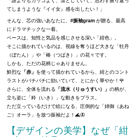
「誰よりもカッコよく、凛としていて、思わず振り返っ
てしまうような『イイ女』感を出したい！」
そんな、芯の強いあなたに、
#振袖gram
が贈る、最高
にドラマチックな一着。
ベースは、知性と気品を感じさせる深い「紺色」。
そこに描かれているのは、視線を奪うほど大きな「牡丹
（ぼたん）」や「椿（つばき）」の花々です。
しかも、ただの花柄じゃありません。
鮮烈な
「赤」
を使って描かれているから、紺とのコント
ラストがバチバチに効いていて、とにかく華やか！🌹
さらに、全体を流れる
「流水（りゅうすい）」
の柄が、
立ち姿に「粋（いき）」な動きをプラス。
ただ立っているだけで絵になる、圧倒的な「姉御（あね
ご）オーラ」を放つ振袖だよ！🌊🦋
【デザインの美学】なぜ「紺