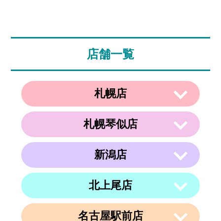
店舗一覧
札幌店
札幌琴似店
〒003-0002
住所
北海道札幌市白石区東札幌２条２丁目４
−２１ ラメール札幌2F
新潟店
〒063-0811
電話番号
011-799-4833
住所
北海道札幌市西区琴似１条５丁目４−１
４ 内澤ビル４F
営業時間
午前10時～午後19時
北上尾店
〒950-0962
住所
電話番号
011-213-9116
定休日
なし
新潟県新潟市中央区出来島2-1-6
営業時間
午前10時～午後19時
電話番号
025-288-5593
名古屋駅前店
〒362-0015