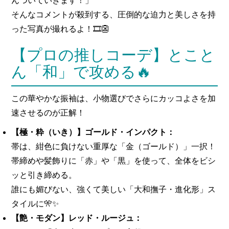
んついていきます！」
そんなコメントが殺到する、圧倒的な迫力と美しさを持
った写真が撮れるよ！🎞️👺
【プロの推しコーデ】とこと
ん「和」で攻める🔥
この華やかな振袖は、小物選びでさらにカッコよさを加
速させるのが正解！
【極・粋（いき）】ゴールド・インパクト：
帯は、紺色に負けない重厚な「金（ゴールド）」一択！
帯締めや髪飾りに「赤」や「黒」を使って、全体をビシ
ッと引き締める。
誰にも媚びない、強くて美しい「大和撫子・進化形」ス
タイルに🎌✨
【艶・モダン】レッド・ルージュ：