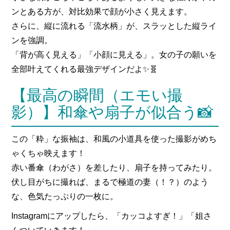
ンとある方が、対比効果で顔が小さく見えます。
さらに、縦に流れる「流水柄」が、スラッとした縦ライ
ンを強調。
「背が高く見える」「小顔に見える」。女の子の願いを
全部叶えてくれる最強デザインだよ✨🧬
【最高の瞬間（エモい撮
影）】和傘や扇子が似合う📸
この「粋」な振袖は、和風の小道具を使った撮影がめち
ゃくちゃ映えます！
赤い番傘（わがさ）を差したり、扇子を持ってみたり。
伏し目がちに撮れば、まるで極道の妻（！？）のよう
な、色気たっぷりの一枚に。
Instagramにアップしたら、「カッコよすぎ！」「姐さ