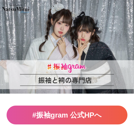
#振袖gram 公式HPへ