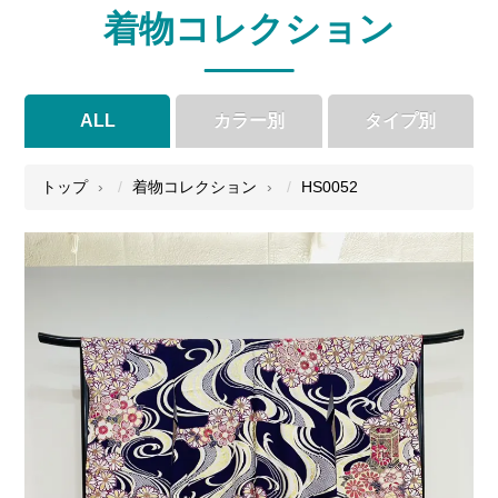
着物コレクション
ALL
カラー別
タイプ別
●
●
●
●
トップ
着物コレクション
HS0052
●
●
●
●
●
●