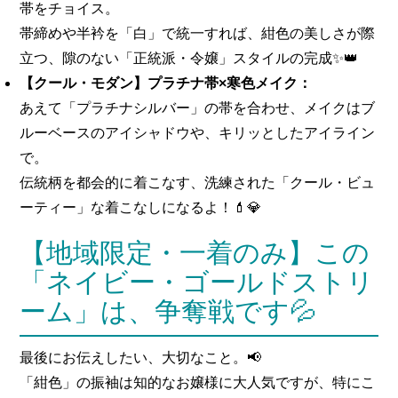
帯をチョイス。
帯締めや半衿を「白」で統一すれば、紺色の美しさが際
立つ、隙のない「正統派・令嬢」スタイルの完成✨👑
【クール・モダン】プラチナ帯×寒色メイク：
あえて「プラチナシルバー」の帯を合わせ、メイクはブ
ルーベースのアイシャドウや、キリッとしたアイライン
で。
伝統柄を都会的に着こなす、洗練された「クール・ビュ
ーティー」な着こなしになるよ！💄💎
【地域限定・一着のみ】この
「ネイビー・ゴールドストリ
ーム」は、争奪戦です💦
最後にお伝えしたい、大切なこと。📢
「紺色」の振袖は知的なお嬢様に大人気ですが、特にこ