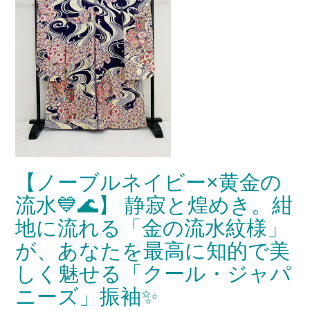
【ノーブルネイビー×黄金の
流水💙🌊】 静寂と煌めき。紺
地に流れる「金の流水紋様」
が、あなたを最高に知的で美
しく魅せる「クール・ジャパ
ニーズ」振袖✨