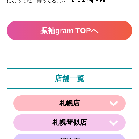
になってね！待ってるよ～！🫶💙🌊✨💎🌌📸
振袖gram TOPへ
店舗一覧
札幌店
札幌琴似店
〒003-0002
住所
北海道札幌市白石区東札幌２条２丁目４
−２１ ラメール札幌2F