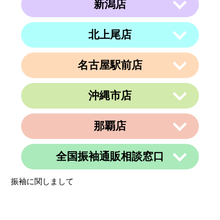
新潟店
〒063-0811
電話番号
011-799-4833
住所
北海道札幌市西区琴似１条５丁目４−１
４ 内澤ビル４F
営業時間
午前10時～午後19時
北上尾店
〒950-0962
住所
電話番号
011-213-9116
定休日
なし
新潟県新潟市中央区出来島2-1-6
営業時間
午前10時～午後19時
電話番号
025-288-5593
名古屋駅前店
〒362-0015
定休日
住所
なし
埼玉県上尾市緑丘3-3-11-2 PAPA上尾シ
営業時間
午前9時～午後6時
ョッピングアヴェニューB棟2階
沖縄市店
定休日
不定休
〒450-0002
電話番号
048-729-7688
愛知県名古屋市中村区名駅3丁目9番14
住所
号
営業時間
午前10時～午後19時
那覇店
〒904-0034
名古屋東アーバンビル6F
住所
定休日
火曜、金曜(祝日は営業)
沖縄県沖縄市山内２丁目８−１３ 1階
電話番号
052-990-4694
電話番号
080-8565-3818
全国振袖通販相談窓口
〒902-0069
定休日
不定休
住所
沖縄県那覇市松島1-11-13C＆C 4F
定休日
不定休
振袖に関しまして
電話番号
098-884-6600
営業時間
24時間
定休日
不定休
定休日
365日営業