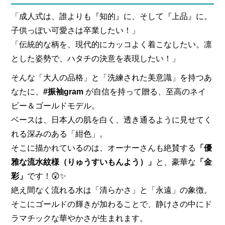
「成人式は、誰よりも『知的』に、そして『上品』に。
子供っぽい可愛さは卒業したい！」
「伝統的な柄を、現代的にカッコよく着こなしたい。凛
とした姿勢で、ハタチの決意を表現したい！」
そんな「大人の品格」と「洗練された美意識」を持つあ
なたに、
#振袖gram
が自信を持って贈る、至高のネイ
ビー＆ゴールドモデル。
ベースは、日本人の肌を白く、透き通るように見せてく
れる深みのある「紺色」。
そこに描かれているのは、オーナーさんも絶賛する
「優
雅な流水紋様（りゅうすいもんよう）」
と、豪華な
「金
彩」
です！😲✨
絶え間なく流れる水は「清らかさ」と「永遠」の象徴。
そこにゴールドの輝きが加わることで、静けさの中にド
ラマチックな華やかさが生まれます。