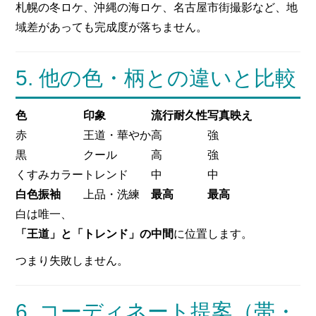
札幌の冬ロケ、沖縄の海ロケ、名古屋市街撮影など、地
域差があっても完成度が落ちません。
5. 他の色・柄との違いと比較
色
印象
流行耐久性
写真映え
赤
王道・華やか
高
強
黒
クール
高
強
くすみカラー
トレンド
中
中
白色振袖
上品・洗練
最高
最高
白は唯一、
「王道」と「トレンド」の中間
に位置します。
つまり失敗しません。
6. コーディネート提案（帯・