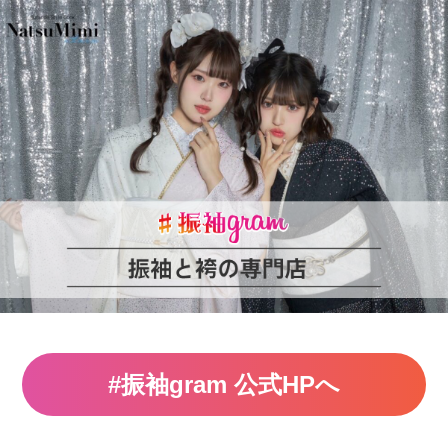
#振袖gram 公式HPへ