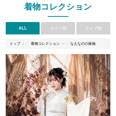
着物コレクション
ALL
カラー別
タイプ別
●
●
●
●
トップ
着物コレクション
なえなのの振袖
●
●
●
●
●
●