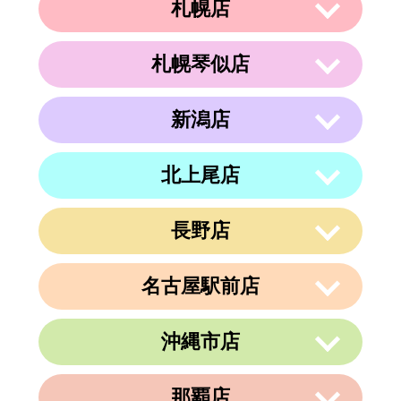
札幌店
札幌琴似店
〒003-0002
住所
北海道札幌市白石区東札幌２条２丁目４
−２１ ラメール札幌2F
新潟店
〒063-0811
電話番号
011-799-4833
住所
北海道札幌市西区琴似１条５丁目４−１
４ 内澤ビル４F
営業時間
午前10時～午後19時
北上尾店
〒950-0962
住所
電話番号
011-213-9116
定休日
なし
新潟県新潟市中央区出来島2-1-6
営業時間
午前10時～午後19時
電話番号
025-288-5593
長野店
〒362-0015
定休日
住所
なし
埼玉県上尾市緑丘3-3-11-2 PAPA上尾シ
営業時間
午前9時～午後6時
ョッピングアヴェニューB棟2階
名古屋駅前店
定休日
不定休
〒380-0823
電話番号
048-729-7688
住所
長野県長野市南千歳1-10-5 第一荒井ビ
ル4F-E
営業時間
午前10時～午後19時
沖縄市店
〒450-0002
電話番号
026-217-6162
定休日
火曜、金曜(祝日は営業)
愛知県名古屋市中村区名駅3丁目9番14
住所
号
営業時間
午前10時～午後19時
那覇店
〒904-0034