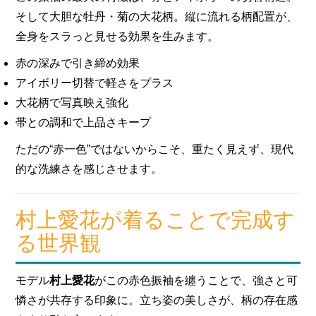
そして大胆な牡丹・菊の大花柄。縦に流れる柄配置が、
全身をスラっと見せる効果を生みます。
赤の深みで引き締め効果
アイボリー切替で軽さをプラス
大花柄で写真映え強化
帯との調和で上品さキープ
ただの“赤一色”ではないからこそ、重たく見えず、現代
的な洗練さを感じさせます。
村上愛花が着ることで完成す
る世界観
モデル
村上愛花
がこの赤色振袖を纏うことで、強さと可
憐さが共存する印象に。立ち姿の美しさが、柄の存在感