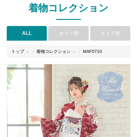
着物コレクション
ALL
カラー別
タイプ別
●
●
●
●
トップ
着物コレクション
MAF0710
●
●
●
●
●
●