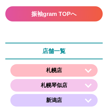
振袖gram TOPへ
店舗一覧
札幌店
札幌琴似店
〒003-0002
住所
北海道札幌市白石区東札幌２条２丁目４
−２１ ラメール札幌2F
新潟店
〒063-0811
電話番号
011-799-4833
住所
北海道札幌市西区琴似１条５丁目４−１