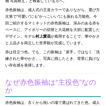
袖 写真映え」と検索している方へ。
赤色振袖は、成人式の王道カラーでありながら、選び方
次第で“可愛い”にも“かっこいい”にも振れる万能色。今
回ご紹介するマミネットの赤色振袖は、深みのある赤を
ベースに、アイボリーの切替と大花柄を大胆に配置した
デザイン。モデル
村上愛花
が着用することで、華やかさ
と上品さを両立した世界観が完成しています。
赤は目立つ色。でも、この振袖は「派手」ではなく「洗
練された華やかさ」。写真に残したとき、背景に負けな
い存在感を発揮します。
なぜ赤色振袖は“主役色”なの
か
赤色振袖は、古くから祝いの場で選ばれてきた色。成人