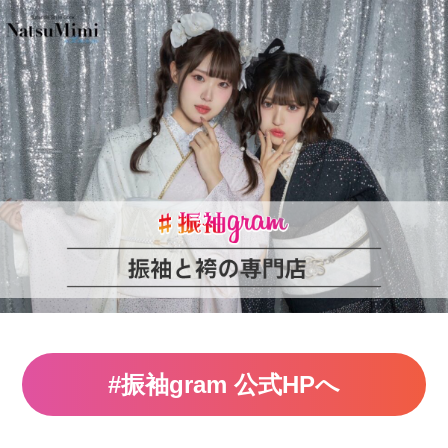
#振袖gram 公式HPへ