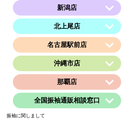
−２１ ラメール札幌2F
新潟店
〒063-0811
電話番号
011-799-4833
住所
北海道札幌市西区琴似１条５丁目４−１
４ 内澤ビル４F
営業時間
午前10時～午後19時
北上尾店
〒950-0962
住所
電話番号
011-213-9116
定休日
なし
新潟県新潟市中央区出来島2-1-6
営業時間
午前10時～午後19時
電話番号
025-288-5593
名古屋駅前店
〒362-0015
定休日
住所
なし
埼玉県上尾市緑丘3-3-11-2 PAPA上尾シ
営業時間
午前9時～午後6時
ョッピングアヴェニューB棟2階
沖縄市店
定休日
不定休
〒450-0002
電話番号
048-729-7688
愛知県名古屋市中村区名駅3丁目9番14
住所
号
営業時間
午前10時～午後19時
那覇店
〒904-0034
名古屋東アーバンビル6F
住所
定休日
火曜、金曜(祝日は営業)
沖縄県沖縄市山内２丁目８−１３ 1階
電話番号
052-990-4694
電話番号
080-8565-3818
全国振袖通販相談窓口
〒902-0069
定休日
不定休
住所
沖縄県那覇市松島1-11-13C＆C 4F
定休日
不定休
振袖に関しまして
電話番号
098-884-6600
営業時間
24時間
定休日
不定休
定休日
365日営業