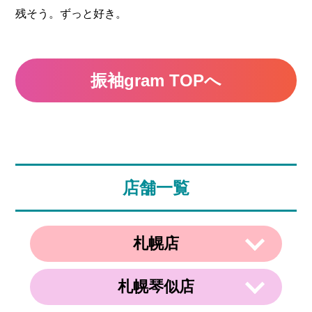
残そう。ずっと好き。
振袖gram TOPへ
店舗一覧
札幌店
札幌琴似店
〒003-0002
住所
北海道札幌市白石区東札幌２条２丁目４