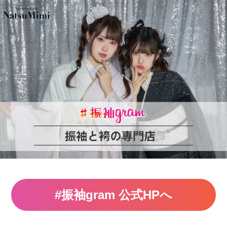
#振袖gram 公式HPへ