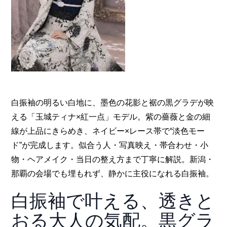
白振袖の明るい白地に、墨色の花影と裾の黒グラデが映
える「玉城ティナ×紅一点」モデル。紫の薔薇と金の細
線が上品にきらめき、ネイビー×レース帯で“淡色モー
ド”が完成します。似合う人・写真映え・帯合わせ・小
物・ヘアメイク・当日の整え方まで丁寧に解説。新潟・
那覇の会場でも埋もれず、静かに主役になれる白振袖。
白振袖で叶える、透きと
おる大人の気配。黒グラ