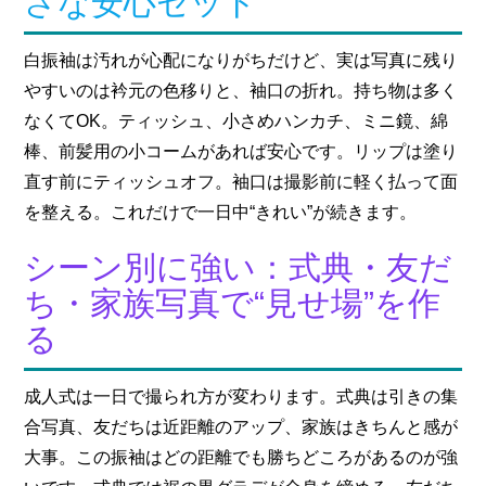
さな安心セット”
白振袖は汚れが心配になりがちだけど、実は写真に残り
やすいのは衿元の色移りと、袖口の折れ。持ち物は多く
なくてOK。ティッシュ、小さめハンカチ、ミニ鏡、綿
棒、前髪用の小コームがあれば安心です。リップは塗り
直す前にティッシュオフ。袖口は撮影前に軽く払って面
を整える。これだけで一日中“きれい”が続きます。
シーン別に強い：式典・友だ
ち・家族写真で“見せ場”を作
る
成人式は一日で撮られ方が変わります。式典は引きの集
合写真、友だちは近距離のアップ、家族はきちんと感が
大事。この振袖はどの距離でも勝ちどころがあるのが強