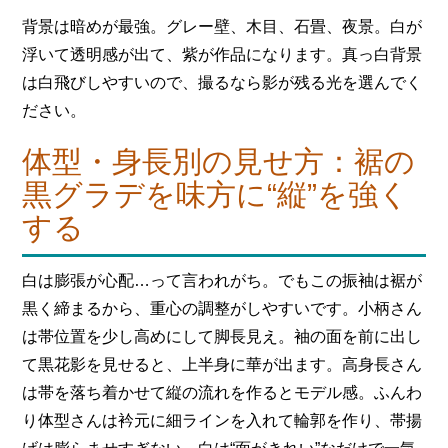
背景は暗めが最強。グレー壁、木目、石畳、夜景。白が
浮いて透明感が出て、紫が作品になります。真っ白背景
は白飛びしやすいので、撮るなら影が残る光を選んでく
ださい。
体型・身長別の見せ方：裾の
黒グラデを味方に“縦”を強く
する
白は膨張が心配…って言われがち。でもこの振袖は裾が
黒く締まるから、重心の調整がしやすいです。小柄さん
は帯位置を少し高めにして脚長見え。袖の面を前に出し
て黒花影を見せると、上半身に華が出ます。高身長さん
は帯を落ち着かせて縦の流れを作るとモデル感。ふんわ
り体型さんは衿元に細ラインを入れて輪郭を作り、帯揚