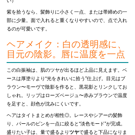
い）
紫を拾うなら、髪飾りに小さく一点、または帯締めの一
部に少量。面で入れると重くなりやすいので、点で入れ
るのが可愛いです。
ヘアメイク：白の透明感に、
目元の陰影。唇に温度を一点
この白振袖は、肌のツヤが出るほど上品に見えます。ベ
ースは厚塗りより“光をきれいに拾う”仕上げ。目元はブ
ラウン〜モーヴで陰影を作ると、黒花影とリンクしてお
しゃれ。リップはローズベージュ〜赤みブラウンで温度
を足すと、顔色が沈みにくいです。
ヘアはタイトまとめが相性◎。レースやシアーの髪飾
り、パールのピンを一点に絞ると“淡色モード”が完成。
盛りたい子は、量で盛るより
ツヤ
で盛ると下品になりま