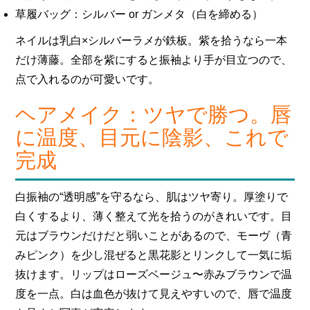
草履バッグ：シルバー or ガンメタ（白を締める）
ネイルは乳白×シルバーラメが鉄板。紫を拾うなら一本
だけ薄藤。全部を紫にすると振袖より手が目立つので、
点で入れるのが可愛いです。
ヘアメイク：ツヤで勝つ。唇
に温度、目元に陰影、これで
完成
白振袖の“透明感”を守るなら、肌はツヤ寄り。厚塗りで
白くするより、薄く整えて光を拾うのがきれいです。目
元はブラウンだけだと弱いことがあるので、モーヴ（青
みピンク）を少し混ぜると黒花影とリンクして一気に垢
抜けます。リップはローズベージュ〜赤みブラウンで温
度を一点。白は血色が抜けて見えやすいので、唇で温度