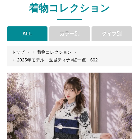
着物コレクション
ALL
カラー別
タイプ別
●
●
●
●
トップ
着物コレクション
2025年モデル 玉城ティナ×紅一点 602
●
●
●
●
●
●