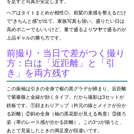
を足すと写真が安定します。
ヘアはタイトまとめが相性◎。前髪の束感を整えるだけ
で“きちんと感”が出て、家族写真も強い。盛りたい日は
高めポニーでもいいけど、量で盛るより
ツヤ
で盛るのが
上品ギャルの勝ち方です。
前撮り・当日で差がつく撮り
方：白は「近距離」と「引
き」を両方残す
この振袖は引きの全身で裾の黒グラデが締まり、近距離
で紫薔薇と金線が効くタイプ。だから撮影は3セットが
鉄板です。①顔まわりアップ（衿元の線とメイクが分か
る距離）②斜め全身（袖の黒花影が見える角度）③後ろ
姿（帯のレース感が分かる距離）。この3つが揃うと、
あとで見返したときの満足度が段違いです。