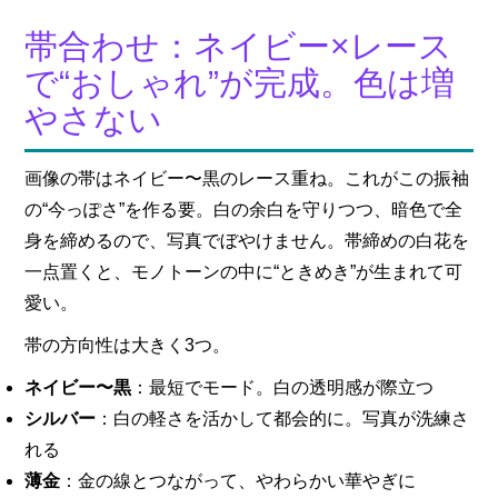
帯合わせ：ネイビー×レース
で“おしゃれ”が完成。色は増
やさない
画像の帯はネイビー〜黒のレース重ね。これがこの振袖
の“今っぽさ”を作る要。白の余白を守りつつ、暗色で全
身を締めるので、写真でぼやけません。帯締めの白花を
一点置くと、モノトーンの中に“ときめき”が生まれて可
愛い。
帯の方向性は大きく3つ。
ネイビー〜黒
：最短でモード。白の透明感が際立つ
シルバー
：白の軽さを活かして都会的に。写真が洗練さ
れる
薄金
：金の線とつながって、やわらかい華やぎに