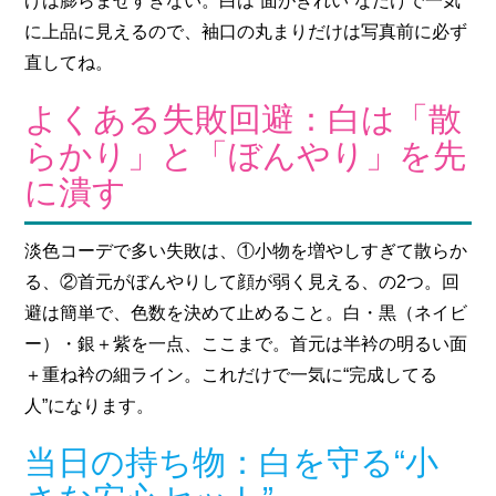
げは膨らませすぎない。白は“面がきれい”なだけで一気
に上品に見えるので、袖口の丸まりだけは写真前に必ず
直してね。
よくある失敗回避：白は「散
らかり」と「ぼんやり」を先
に潰す
淡色コーデで多い失敗は、①小物を増やしすぎて散らか
る、②首元がぼんやりして顔が弱く見える、の2つ。回
避は簡単で、色数を決めて止めること。白・黒（ネイビ
ー）・銀＋紫を一点、ここまで。首元は半衿の明るい面
＋重ね衿の細ライン。これだけで一気に“完成してる
人”になります。
当日の持ち物：白を守る“小