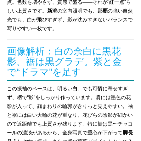
点。色数を増やさず、質感で盛る——それが“紅一点”ら
しい上質さです。
新潟
の室内照明でも、
那覇
の強い自然
光でも、白が飛びすぎず、影が沈みすぎないバランスで
写りやすい一枚です。
画像解析：白の余白に黒花
影、裾は黒グラデ。紫と金
で“ドラマ”を足す
この振袖のベースは、明るい
白
。でも可憐に寄せすぎ
ず、柄で“影”をしっかり作っています。肩には墨色の花
影が入って、顔まわりの輪郭がきりっと見えやすい。袖
と裾には白い大輪の花が重なり、花びらの陰影が細かい
ので近距離でも上質さが残ります。特に裾は黒〜チャコ
ールの濃淡があるから、全身写真で重心が下がって
脚長