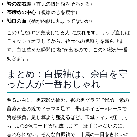
衿の左右差
（首元の抜け感をそろえる）
帯締めの中心
（視線の芯を戻す）
袖口の面
（柄が内側に丸まってないか）
この3点だけで“完成してる人”に戻れます。リップ直しは
ティッシュオフしてから。衿元への色移りを減らせま
す。白は整えた瞬間に“格”が出るので、この30秒が一番
効きます。
まとめ：白振袖は、余白を守
った人が一番おしゃれ
明るい白に、黒花影の輪郭。裾の黒グラデで締め、紫の
薔薇と金の線でドラマを足す。帯はネイビー×レースで
質感勝負。足し算より
整える
ほど、玉城ティナ×紅一点
らしい“淡色モード”が完成します。派手じゃないのに、
忘れられない。そんな白振袖で二十歳の一日をきれいに