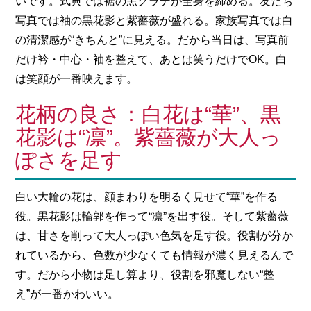
いです。式典では裾の黒グラデが全身を締める。友だち
写真では袖の黒花影と紫薔薇が盛れる。家族写真では白
の清潔感が“きちんと”に見える。だから当日は、写真前
だけ衿・中心・袖を整えて、あとは笑うだけでOK。白
は笑顔が一番映えます。
花柄の良さ：白花は“華”、黒
花影は“凛”。紫薔薇が大人っ
ぽさを足す
白い大輪の花は、顔まわりを明るく見せて“華”を作る
役。黒花影は輪郭を作って“凛”を出す役。そして紫薔薇
は、甘さを削って大人っぽい色気を足す役。役割が分か
れているから、色数が少なくても情報が濃く見えるんで
す。だから小物は足し算より、役割を邪魔しない“整
え”が一番かわいい。