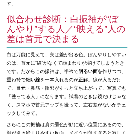
す。
似合わせ診断：白振袖が“ぼ
んやり”する人／“映える”人の
差は首元で決まる
白は万能に見えて、実は差が出る色。ぼんやりしやすい
のは、首元に“線”がなくて顔まわりが溶けてしまうとき
です。だからこの振袖は、半衿で
明るい面
を作りつつ、
重ね衿で
細い線
を一本入れるのが正解。線が入るだけ
で、目元・鼻筋・輪郭がすっと立ち上がって、写真でも
「整ってる人」になります。試着のときは鏡だけじゃな
く、スマホで首元アップを撮って、左右差がないかチェ
ックしてみて。
さらにこの振袖は肩の墨色が顔に近い位置にあるので、
顔が引き締まりやすい反面、メイクが薄すぎると寂しく