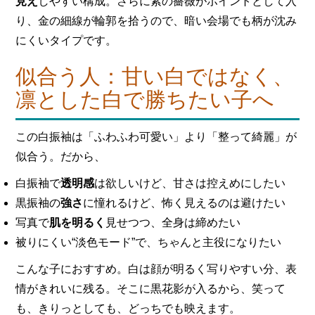
見え
しやすい構成。さらに紫の薔薇がポイントとして入
り、金の細線が輪郭を拾うので、暗い会場でも柄が沈み
にくいタイプです。
似合う人：甘い白ではなく、
凛とした白で勝ちたい子へ
この白振袖は「ふわふわ可愛い」より「整って綺麗」が
似合う。だから、
白振袖で
透明感
は欲しいけど、甘さは控えめにしたい
黒振袖の
強さ
に憧れるけど、怖く見えるのは避けたい
写真で
肌を明るく
見せつつ、全身は締めたい
被りにくい“淡色モード”で、ちゃんと主役になりたい
こんな子におすすめ。白は顔が明るく写りやすい分、表
情がきれいに残る。そこに黒花影が入るから、笑って
も、きりっとしても、どっちでも映えます。