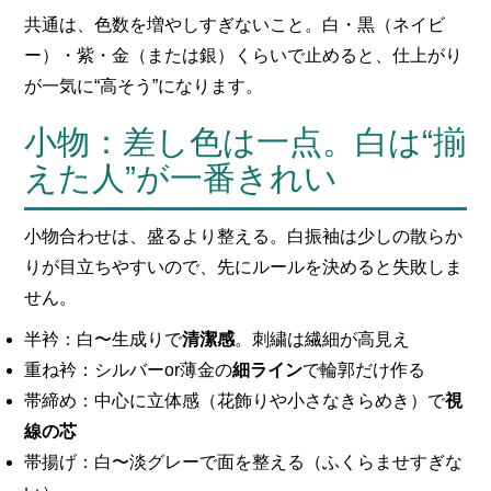
共通は、色数を増やしすぎないこと。白・黒（ネイビ
ー）・紫・金（または銀）くらいで止めると、仕上がり
が一気に“高そう”になります。
小物：差し色は一点。白は“揃
えた人”が一番きれい
小物合わせは、盛るより整える。白振袖は少しの散らか
りが目立ちやすいので、先にルールを決めると失敗しま
せん。
半衿：白〜生成りで
清潔感
。刺繍は繊細が高見え
重ね衿：シルバーor薄金の
細ライン
で輪郭だけ作る
帯締め：中心に立体感（花飾りや小さなきらめき）で
視
線の芯
帯揚げ：白〜淡グレーで面を整える（ふくらませすぎな