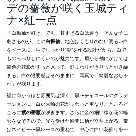
デの薔薇が咲く玉城ティ
ナ×紅一点
「白振袖が好き。でも、甘すぎる白は違う」そんな子に
刺さるのが、この
白振袖
。地色はくもりのない明るい白
をベースに、柄でしっかり“影”を作る設計だから、白で
ものっぺりしにくいのが魅力です。肩から袖にかけては
墨色の花影がすっと入って、顔まわりがきりっと引き締
まる。白の透明感はそのままに、写真で「綺麗なおしゃ
れ」が残ります。
裾に向かうほど雰囲気は深く。黒〜チャコールのグラデ
ーションに、白い大輪の花がふわっと重なり、ところど
ころに
紫の薔薇
が咲きます。さらに金の細い線が花の輪
郭をなぞるので、光を受けた瞬間に柄が立ち上がる。帯
はネイビー〜黒レースの重ねで、中心に白い花飾りを一