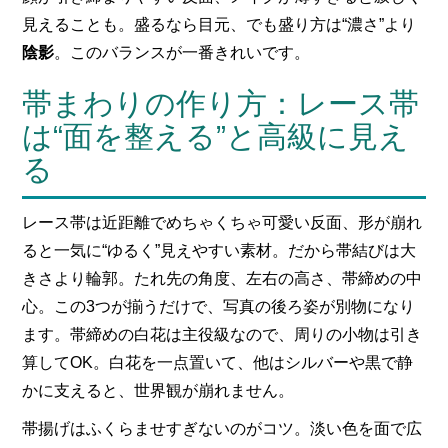
見えることも。盛るなら目元、でも盛り方は“濃さ”より
陰影
。このバランスが一番きれいです。
帯まわりの作り方：レース帯
は“面を整える”と高級に見え
る
レース帯は近距離でめちゃくちゃ可愛い反面、形が崩れ
ると一気に“ゆるく”見えやすい素材。だから帯結びは大
きさより輪郭。たれ先の角度、左右の高さ、帯締めの中
心。この3つが揃うだけで、写真の後ろ姿が別物になり
ます。帯締めの白花は主役級なので、周りの小物は引き
算してOK。白花を一点置いて、他はシルバーや黒で静
かに支えると、世界観が崩れません。
帯揚げはふくらませすぎないのがコツ。淡い色を面で広