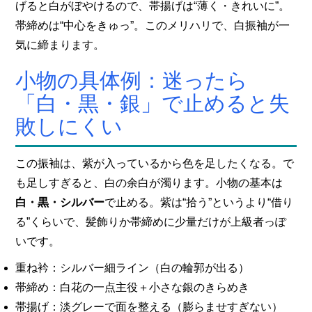
げると白がぼやけるので、帯揚げは“薄く・きれいに”。
帯締めは“中心をきゅっ”。このメリハリで、白振袖が一
気に締まります。
小物の具体例：迷ったら
「白・黒・銀」で止めると失
敗しにくい
この振袖は、紫が入っているから色を足したくなる。で
も足しすぎると、白の余白が濁ります。小物の基本は
白・黒・シルバー
で止める。紫は“拾う”というより“借り
る”くらいで、髪飾りか帯締めに少量だけが上級者っぽ
いです。
重ね衿：シルバー細ライン（白の輪郭が出る）
帯締め：白花の一点主役＋小さな銀のきらめき
帯揚げ：淡グレーで面を整える（膨らませすぎない）