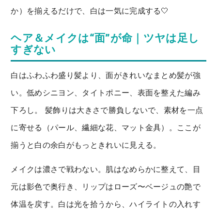
か）を揃えるだけで、白は一気に完成する🤍
ヘア＆メイクは“面”が命｜ツヤは足し
すぎない
白はふわふわ盛り髪より、面がきれいなまとめ髪が強
い。低めシニヨン、タイトポニー、表面を整えた編み
下ろし。 髪飾りは大きさで勝負しないで、素材を一点
に寄せる（パール、繊細な花、マット金具）。ここが
揃うと白の余白がもっときれいに見える。
メイクは濃さで戦わない。肌はなめらかに整えて、目
元は影色で奥行き、リップはローズ〜ベージュの艶で
体温を戻す。白は光を拾うから、ハイライトの入れす