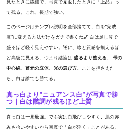
見たときに繊細で、写真で見返したときに「上品」っ
て残る。これ、長期で強い。
このページはテンプレ説明を全部捨てて、白を“完成
度”に変える方法だけをガチで書くね💅 白は足し算で
盛るほど軽く見えやすい。逆に、線と質感を揃えるほ
ど高級に見える。つまり結論は
盛るより整える
。
帯の
中心線
、
首元の立体
、
光の選び方
。ここを押さえた
ら、白は誰でも勝てる。
真っ白より“ニュアンス白”が写真で勝
つ｜白は階調が残るほど上質
真っ白は一見最強。でも実は白飛びしやすく、肌の赤
みも拾いやすいから写真で「白が浮く」ことがある。