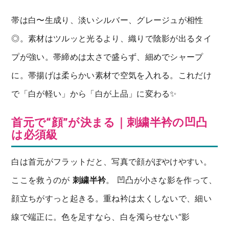
帯は白〜生成り、淡いシルバー、グレージュが相性
◎。素材はツルッと光るより、織りで陰影が出るタイ
プが強い。帯締めは太さで盛らず、細めでシャープ
に。帯揚げは柔らかい素材で空気を入れる。これだけ
で「白が軽い」から「白が上品」に変わる✨
首元で“顔”が決まる｜刺繍半衿の凹凸
は必須級
白は首元がフラットだと、写真で顔がぼやけやすい。
ここを救うのが
刺繍半衿
。 凹凸が小さな影を作って、
顔立ちがすっと起きる。重ね衿は太くしないで、細い
線で端正に。色を足すなら、白を濁らせない“影