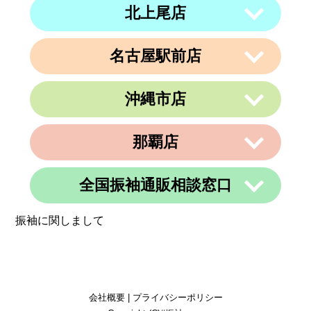
４ 内澤ビル４F
営業時間
午前10時～午後19時
北上尾店
〒950-0962
住所
電話番号
011-213-9116
定休日
なし
新潟県新潟市中央区出来島2-1-6
営業時間
午前10時～午後19時
電話番号
025-288-5593
名古屋駅前店
〒362-0015
定休日
住所
なし
埼玉県上尾市緑丘3-3-11-2 PAPA上尾シ
営業時間
午前9時～午後6時
ョッピングアヴェニューB棟2階
沖縄市店
定休日
不定休
〒450-0002
電話番号
048-729-7688
愛知県名古屋市中村区名駅3丁目9番14
住所
号
営業時間
午前10時～午後19時
那覇店
〒904-0034
名古屋東アーバンビル6F
住所
定休日
火曜、金曜(祝日は営業)
沖縄県沖縄市山内２丁目８−１３ 1階
電話番号
052-990-4694
電話番号
080-8565-3818
全国振袖通販相談窓口
〒902-0069
定休日
不定休
住所
沖縄県那覇市松島1-11-13C＆C 4F
定休日
不定休
振袖に関しまして
電話番号
098-884-6600
営業時間
24時間
定休日
不定休
定休日
365日営業
会社概要
|
プライバシーポリシー