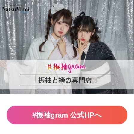
#振袖gram 公式HPへ