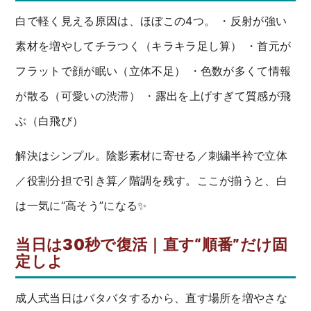
白で軽く見える原因は、ほぼこの4つ。 ・反射が強い
素材を増やしてチラつく（キラキラ足し算） ・首元が
フラットで顔が眠い（立体不足） ・色数が多くて情報
が散る（可愛いの渋滞） ・露出を上げすぎて質感が飛
ぶ（白飛び）
解決はシンプル。陰影素材に寄せる／刺繍半衿で立体
／役割分担で引き算／階調を残す。ここが揃うと、白
は一気に“高そう”になる✨
当日は30秒で復活｜直す“順番”だけ固
定しよ
成人式当日はバタバタするから、直す場所を増やさな