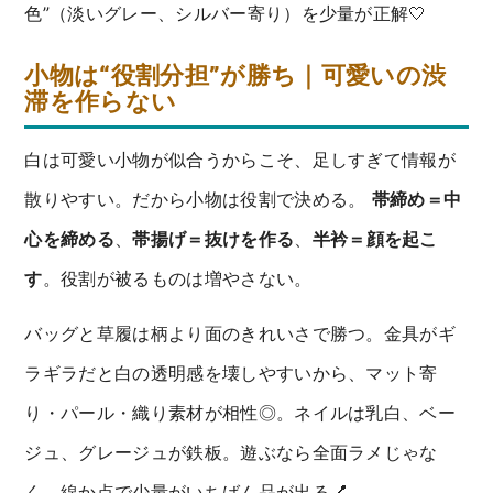
色”（淡いグレー、シルバー寄り）を少量が正解🤍
小物は“役割分担”が勝ち｜可愛いの渋
滞を作らない
白は可愛い小物が似合うからこそ、足しすぎて情報が
散りやすい。だから小物は役割で決める。
帯締め＝中
心を締める
、
帯揚げ＝抜けを作る
、
半衿＝顔を起こ
す
。役割が被るものは増やさない。
バッグと草履は柄より面のきれいさで勝つ。金具がギ
ラギラだと白の透明感を壊しやすいから、マット寄
り・パール・織り素材が相性◎。ネイルは乳白、ベー
ジュ、グレージュが鉄板。遊ぶなら全面ラメじゃな
く、線か点で少量がいちばん品が出る💅