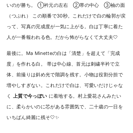
いのが勝ち。 ①衿元の左右 ②帯の中心 ③袖の面
（つぶれ） この順番で30秒。これだけで白の輪郭が戻
って、写真の完成度が一気に上がる。白は丁寧に着た
人が一番報われる色。だから怖がらなくて大丈夫🤍
最後に。Ma Minetteの白は「清楚」を超えて「完成
度」を作れる白。 帯は中心線、首元は刺繍半衿で立
体、前撮りは斜め光で階調を残す。小物は役割分担で
増やしすぎない。これだけで白は、可愛いだけじゃな
く
上質で今っぽい
に着地する。村上愛花さんみたい
に、柔らかいのに芯がある雰囲気で、二十歳の一日を
いちばん綺麗に残そ🤍✨