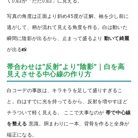
くの白が「ただの白」に見える。
写真の角度は正面より斜め45度が正解。袖を少し前に
逃がして、柄が流れて見える角度を作る。白は動いた
瞬間に陰影が出るから、止まって盛るより
動いて綺麗
が出る📸
帯合わせは“反射”より“陰影”｜白を高
見えさせる中心線の作り方
白コーデの事故は、キラキラを足して盛りすぎるこ
と。白はすでに光を持ってるから、反射を増やすほど
チラついて軽く見える。 ここで大事なのが
帯で中心線
を整える
意識。胴まわりに一本、背骨を作ると全身が
端正になる。