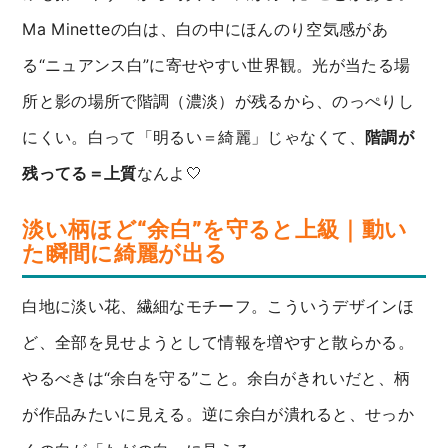
Ma Minetteの白は、白の中にほんのり空気感があ
る“ニュアンス白”に寄せやすい世界観。光が当たる場
所と影の場所で階調（濃淡）が残るから、のっぺりし
にくい。白って「明るい＝綺麗」じゃなくて、
階調が
残ってる＝上質
なんよ🤍
淡い柄ほど“余白”を守ると上級｜動い
た瞬間に綺麗が出る
白地に淡い花、繊細なモチーフ。こういうデザインほ
ど、全部を見せようとして情報を増やすと散らかる。
やるべきは“余白を守る”こと。余白がきれいだと、柄
が作品みたいに見える。逆に余白が潰れると、せっか