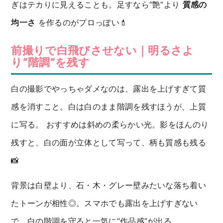
ぎはテカりに見えることも。足すなら“艶”より
質感の
均一さ
を作るのがプロっぽい💄
前撮りで白飛びさせない｜明るさよ
り“階調”を残す
白の撮影でやっちゃダメなのは、露出を上げすぎて質
感を消すこと。白は白のまま階調を残すほうが、上質
に写る。 おすすめは斜めの柔らかい光。影をほんのり
残すと、白の面が立体として写って、柄も質感も残る
📸
背景は白壁より、石・木・グレー壁みたいな落ち着い
たトーンが相性◎。スマホでも露出を上げすぎない
で、白の階調を守ると一気に“作品感”が出る。