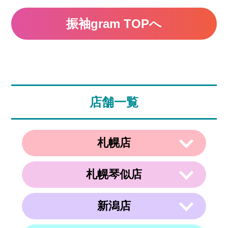
振袖gram TOPへ
店舗一覧
札幌店
札幌琴似店
〒003-0002
住所
北海道札幌市白石区東札幌２条２丁目４
−２１ ラメール札幌2F
新潟店
〒063-0811
電話番号
011-799-4833
住所
北海道札幌市西区琴似１条５丁目４−１