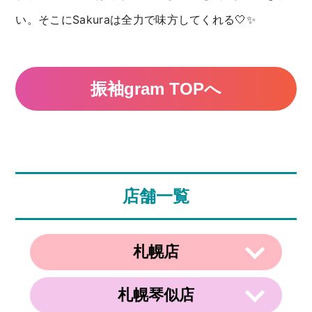
い。そこにSakuraは全力で味方してくれる🤍✨
振袖gram TOPへ
店舗一覧
札幌店
札幌琴似店
〒003-0002
住所
北海道札幌市白石区東札幌２条２丁目４