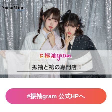
#振袖gram 公式HPへ