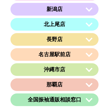
−２１ ラメール札幌2F
新潟店
〒063-0811
電話番号
011-799-4833
住所
北海道札幌市西区琴似１条５丁目４−１
４ 内澤ビル４F
営業時間
午前10時～午後19時
北上尾店
〒950-0962
住所
電話番号
011-213-9116
定休日
なし
新潟県新潟市中央区出来島2-1-6
営業時間
午前10時～午後19時
電話番号
025-288-5593
長野店
〒362-0015
定休日
住所
なし
埼玉県上尾市緑丘3-3-11-2 PAPA上尾シ
営業時間
午前9時～午後6時
ョッピングアヴェニューB棟2階
名古屋駅前店
定休日
不定休
〒380-0823
電話番号
048-729-7688
住所
長野県長野市南千歳1-10-5 第一荒井ビ
ル4F-E
営業時間
午前10時～午後19時
沖縄市店
〒450-0002
電話番号
026-217-6162
定休日
火曜、金曜(祝日は営業)
愛知県名古屋市中村区名駅3丁目9番14
住所
号
営業時間
午前10時～午後19時
那覇店
〒904-0034
名古屋東アーバンビル6F
住所
定休日
年中無休
沖縄県沖縄市山内２丁目８−１３ 1階
電話番号
052-990-4694
電話番号
080-8565-3818
全国振袖通販相談窓口
〒902-0069
定休日
不定休
住所
沖縄県那覇市松島1-11-13C＆C 4F
定休日
不定休