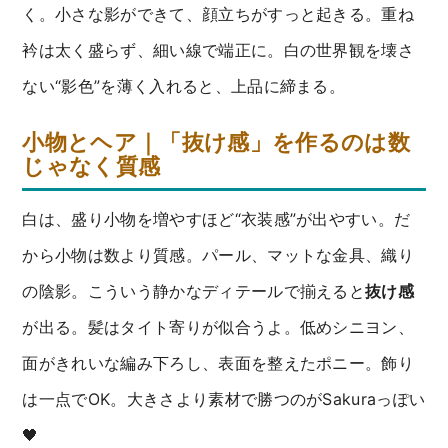
く。小さな影ができて、顔立ちがすっと起きる。重ね
衿は太く盛らず、細い線で端正に。白の世界観を壊さ
ない“影色”を薄く入れると、上品に締まる。
小物とヘア｜「抜け感」を作るのは数
じゃなく質感
白は、盛り小物を増やすほど“衣装感”が出やすい。だ
から小物は数より質感。パール、マットな金具、織り
の陰影。こういう静かなディテールで揃えると
抜け感
が出る。髪はタイト寄りが似合うよ。低めシニヨン、
面がきれいな編み下ろし、表面を整えたポニー。飾り
は一点でOK。大きさより素材で勝つのがSakuraっぽい
🖤