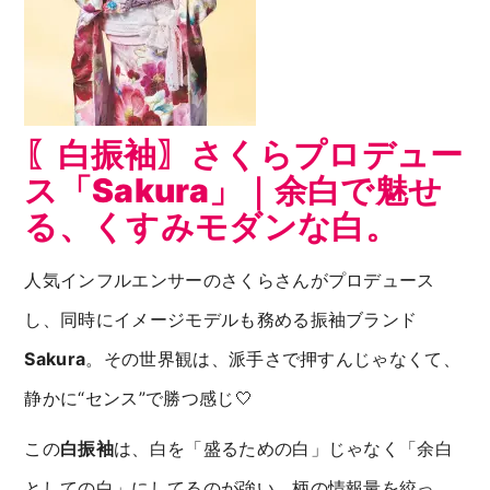
〖白振袖〗さくらプロデュー
ス「Sakura」｜余白で魅せ
る、くすみモダンな白。
人気インフルエンサーのさくらさんがプロデュース
し、同時にイメージモデルも務める振袖ブランド
Sakura
。その世界観は、派手さで押すんじゃなくて、
静かに“センス”で勝つ感じ🤍
この
白振袖
は、白を「盛るための白」じゃなく「余白
としての白」にしてるのが強い。柄の情報量を絞っ