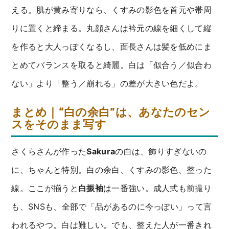
える。肌が黄み寄りなら、くすみの影色を首元や帯周
りに置くと締まる。丸顔さんは衿元の線を細くして縦
を作ると大人っぽくなるし、面長さんは髪を低めにま
とめてバランスを取ると綺麗。白は「似合う／似合わ
ない」より「整う／崩れる」の差が大きい色だよ。
まとめ｜“白の余白”は、あなたのセン
スをそのまま写す
さくらさんが作った
Sakura
の白は、飾りすぎないの
に、ちゃんと特別。白の余白、くすみの影色、整った
線。ここが揃うと
白振袖
は一番強い。成人式も前撮り
も、SNSも、全部で「品があるのに今っぽい」って言
われるやつ。白は難しい。でも、整えた人が一番きれ