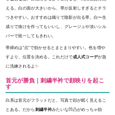
える。白の面が大きいから、帯が反射しすぎるとチラ
つきやすい。おすすめは織りで陰影が出る帯。白〜生
成りで抜けを作ってもいいし、グレージュや淡いシル
バーで統一してもきれい。
帯締めは“点”で効かせるとまとまりやすい。色を増や
すより、位置を決める。これだけで
成人式コーデ
が急
に洗練されるよ✨
首元が勝負｜刺繍半衿で顔映りを起こ
す
白系は首元がフラットだと、写真で顔が眠く見えるこ
とある。だから
刺繍半衿
みたいな凹凸がめっちゃ効