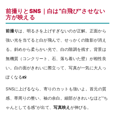
前撮りとSNS｜白は“白飛び”させない
方が映える
前撮り
は、明るさを上げすぎないのが正解。正面から
強い光を当てると白が飛んで、せっかくの陰影が消え
る。斜めから柔らかい光で、白の階調を残す。背景は
無機質（コンクリート、石、落ち着いた壁）が相性良
い。白の面がきれいに際立って、写真が一気に大人っ
ぽくなる📸
SNSに上げるなら、寄りのカットも強いよ。首元の質
感、帯周りの整い、袖の余白。細部がきれいなほど“ち
ゃんとしてる感”が出て、
写真映え
が伸びる。