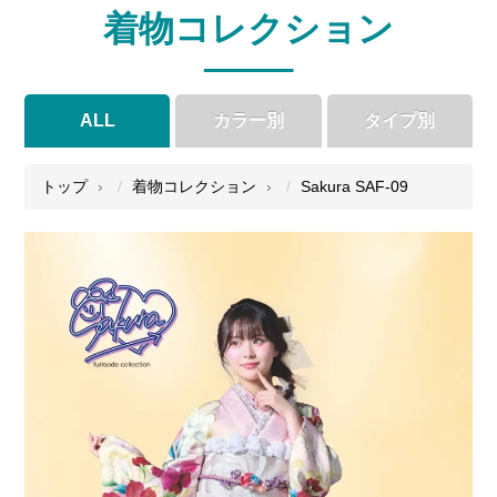
着物コレクション
ALL
カラー別
タイプ別
●
●
●
●
トップ
着物コレクション
Sakura SAF-09
●
●
●
●
●
●