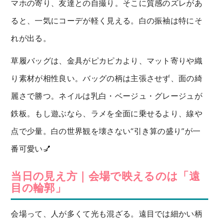
マホの寄り、友達との自撮り。そこに質感のズレがあ
ると、一気にコーデが軽く見える。白の振袖は特にそ
れが出る。
草履バッグは、金具がピカピカより、マット寄りや織
り素材が相性良い。バッグの柄は主張させず、面の綺
麗さで勝つ。ネイルは乳白・ベージュ・グレージュが
鉄板。もし遊ぶなら、ラメを全面に乗せるより、線や
点で少量。白の世界観を壊さない“引き算の盛り”が一
番可愛い💅
当日の見え方｜会場で映えるのは「遠
目の輪郭」
会場って、人が多くて光も混ざる。遠目では細かい柄