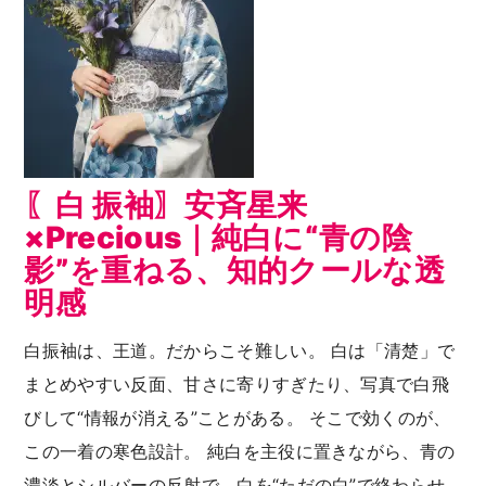
〖白 振袖〗安斉星来
×Precious｜純白に“青の陰
影”を重ねる、知的クールな透
明感
白振袖は、王道。だからこそ難しい。 白は「清楚」で
まとめやすい反面、甘さに寄りすぎたり、写真で白飛
びして“情報が消える”ことがある。 そこで効くのが、
この一着の寒色設計。 純白を主役に置きながら、青の
濃淡とシルバーの反射で、白を“ただの白”で終わらせ