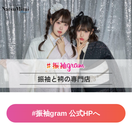
#振袖gram 公式HPへ