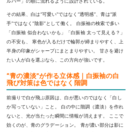
ルバー」の順に流れるように設計されている。
その結果、白は“可愛い”ではなく“透明感”、青は“派
手”ではなく“陰影”として働く。 白振袖の検索で多い
「白振袖 似合わないかも」「白振袖 太って見える？」
の不安も、 寒色が入るだけで輪郭が締まりやすく、上
半身の印象がシャープにまとまりやすい。 甘さを避け
たい人が白を選ぶなら、この方向が強いです。
“青の濃淡”が作る立体感｜白振袖の白
飛び対策は色ではなく階調
前撮りで白が飛ぶ原因は、白が悪いのではなく「白し
か写っていない」こと。 白の中に階調（濃淡）を作れ
ないと、光が当たった瞬間に情報が消えます。 ここで
効くのが、青のグラデーション。 青が濃い部分は影に