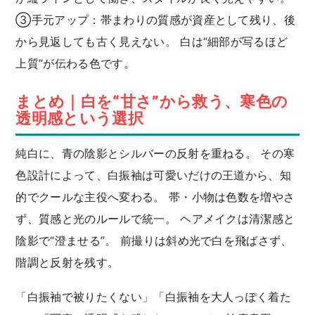
③手元アップ：帯まわりの質感が資産として残り、後
から見返しても古く見えない。 白は“細部が写るほど
上質”が伝わる色です。
まとめ｜白を“甘さ”から救う、寒色の
透明感という選択
純白に、青の陰影とシルバーの反射を重ねる。 その寒
色設計によって、白振袖は可愛いだけの王道から、知
的でクールな主役へ変わる。 帯・小物は色数を増やさ
ず、質感と光のルールで統一。 ヘアメイクは清潔感と
陰影で“澄ませる”。 前撮りは斜め光で白を飛ばさず、
階調と反射を残す。
「白振袖で被りたくない」「白振袖を大人っぽく着た