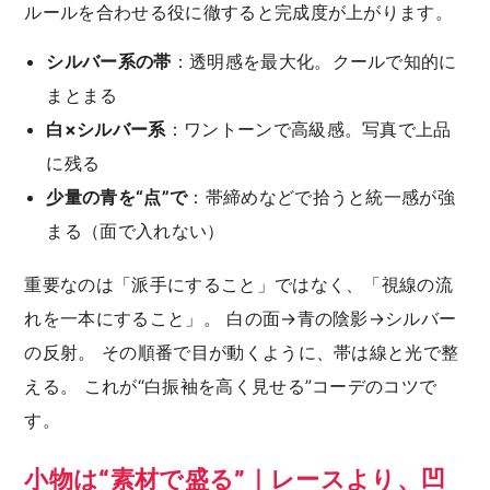
ルールを合わせる役に徹すると完成度が上がります。
シルバー系の帯
：透明感を最大化。クールで知的に
まとまる
白×シルバー系
：ワントーンで高級感。写真で上品
に残る
少量の青を“点”で
：帯締めなどで拾うと統一感が強
まる（面で入れない）
重要なのは「派手にすること」ではなく、「視線の流
れを一本にすること」。 白の面→青の陰影→シルバー
の反射。 その順番で目が動くように、帯は線と光で整
える。 これが“白振袖を高く見せる”コーデのコツで
す。
小物は“素材で盛る”｜レースより、凹