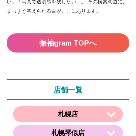
い」「写真で透明感を残したい」。 その検索意図に、
まっすぐ答えられる白がここにあります。
振袖gram TOPへ
店舗一覧
札幌店
札幌琴似店
〒003-0002