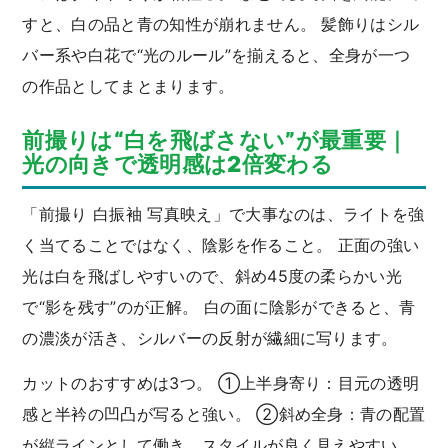
すと、白の品と青の知性が崩れません。 髪飾りはシル
バー系や白花で“光のルール”を揃えると、全身が一つ
の作品としてまとまります。
前撮りは“白を飛ばさない”が最重要｜
光の向きで透明感は2倍変わる
「前撮り 白振袖 写真映え」で大事なのは、ライトを強
く当てることではなく、陰影を作ること。 正面の強い
光は白を飛ばしやすいので、斜め45度の柔らかい光
で“影を残す”のが正解。 白の面に陰影ができると、青
の濃淡が活き、シルバーの反射が繊細に写ります。
カットのおすすめは3つ。 ①上半身寄り：目元の透明
感と半衿の凹凸が写ると強い。 ②斜め全身：青の配置
が縦ラインとして働き、スタイルが良く見えやすい。