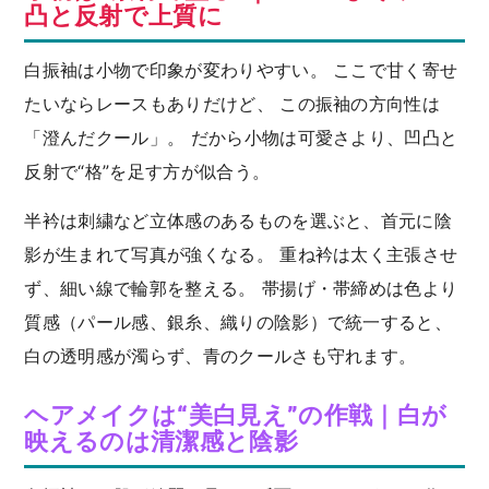
凸と反射で上質に
白振袖は小物で印象が変わりやすい。 ここで甘く寄せ
たいならレースもありだけど、 この振袖の方向性は
「澄んだクール」。 だから小物は可愛さより、凹凸と
反射で“格”を足す方が似合う。
半衿は刺繍など立体感のあるものを選ぶと、首元に陰
影が生まれて写真が強くなる。 重ね衿は太く主張させ
ず、細い線で輪郭を整える。 帯揚げ・帯締めは色より
質感（パール感、銀糸、織りの陰影）で統一すると、
白の透明感が濁らず、青のクールさも守れます。
ヘアメイクは“美白見え”の作戦｜白が
映えるのは清潔感と陰影