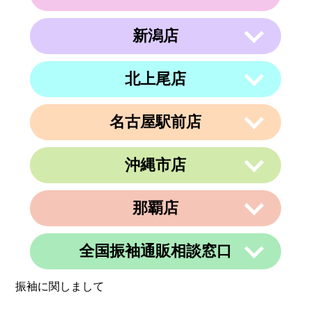
住所
北海道札幌市白石区東札幌２条２丁目４
−２１ ラメール札幌2F
新潟店
〒063-0811
電話番号
011-799-4833
住所
北海道札幌市西区琴似１条５丁目４−１
４ 内澤ビル４F
営業時間
午前10時～午後19時
北上尾店
〒950-0962
住所
電話番号
011-213-9116
定休日
なし
新潟県新潟市中央区出来島2-1-6
営業時間
午前10時～午後19時
電話番号
025-288-5593
名古屋駅前店
〒362-0015
定休日
住所
なし
埼玉県上尾市緑丘3-3-11-2 PAPA上尾シ
営業時間
午前9時～午後6時
ョッピングアヴェニューB棟2階
沖縄市店
定休日
不定休
〒450-0002
電話番号
048-729-7688
愛知県名古屋市中村区名駅3丁目9番14
住所
号
営業時間
午前10時～午後19時
那覇店
〒904-0034
名古屋東アーバンビル6F
住所
定休日
火曜、金曜(祝日は営業)
沖縄県沖縄市山内２丁目８−１３ 1階
電話番号
052-990-4694
電話番号
080-8565-3818
全国振袖通販相談窓口
〒902-0069
定休日
不定休
住所
沖縄県那覇市松島1-11-13C＆C 4F
定休日
不定休
振袖に関しまして
電話番号
098-884-6600
営業時間
24時間