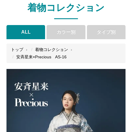
着物コレクション
ALL
カラー別
タイプ別
●
●
●
●
トップ
着物コレクション
安斉星来×Precious AS-16
●
●
●
●
●
●