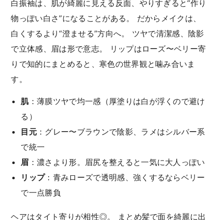
白振袖は、肌が綺麗に見える反面、やりすぎると“作り
物っぽい白さ”になることがある。 だからメイクは、
白くするより“澄ませる”方向へ。 ツヤで清潔感、陰影
で立体感、眉は形で意志。 リップはローズ〜ベリー寄
りで知的にまとめると、寒色の世界観と噛み合いま
す。
肌
：薄膜ツヤで均一感（厚塗りは白が浮くので避け
る）
目元
：グレー〜ブラウンで陰影、ラメはシルバー系
で統一
眉
：濃さより形。眉尻を整えると一気に大人っぽい
リップ
：青みローズで透明感、強くするならベリー
で一点勝負
ヘアはタイト寄りが相性◎。 まとめ髪で面を綺麗に出