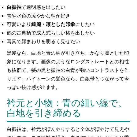
白振袖
で透明感を出したい
青や水色の涼やかな柄が好き
可愛いより
綺麗・凛とした印象
にしたい
鶴の古典柄で成人式らしい格を出したい
写真で顔まわりを明るく見せたい
黒髪なら、白地と青の柄が引き立ち、かなり凛とした印
象になります。画像のようなロングストレートとの相性
も抜群で、髪の黒と振袖の白青が強いコントラストを作
ります。ハイトーンの髪色なら、白銀帯とつながって今
っぽい抜け感が出ます。
衿元と小物：青の細い線で、
白地を引き締める
白振袖は、衿元がぼんやりすると全体がぼやけて見えや