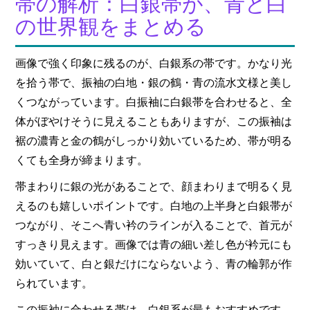
帯の解析：白銀帯が、青と白
の世界観をまとめる
画像で強く印象に残るのが、白銀系の帯です。かなり光
を拾う帯で、振袖の白地・銀の鶴・青の流水文様と美し
くつながっています。白振袖に白銀帯を合わせると、全
体がぼやけそうに見えることもありますが、この振袖は
裾の濃青と金の鶴がしっかり効いているため、帯が明る
くても全身が締まります。
帯まわりに銀の光があることで、顔まわりまで明るく見
えるのも嬉しいポイントです。白地の上半身と白銀帯が
つながり、そこへ青い衿のラインが入ることで、首元が
すっきり見えます。画像では青の細い差し色が衿元にも
効いていて、白と銀だけにならないよう、青の輪郭が作
られています。
この振袖に合わせる帯は、白銀系が最もおすすめです。