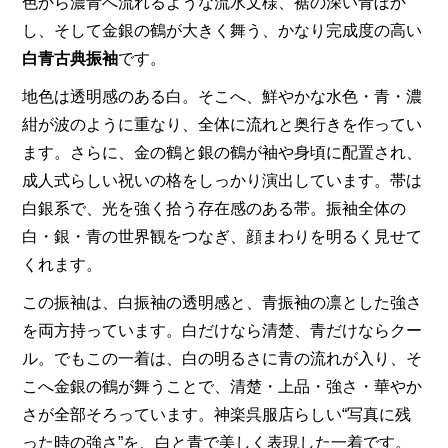
色から濃青へ流れるような流水文様、裾の深い青ぼか
し、そして金銀の鶴が大きく舞う、かなり完成度の高い
白青古典振袖
です。
地色は透明感のある白。そこへ、鮮やかな水色・青・濃
紺が波のように重なり、全体に流れと奥行きを作ってい
ます。さらに、金の鶴と銀の鶴が袖や身頃に配置され、
成人式らしい祝いの格をしっかり演出しています。帯は
白銀系で、光を強く拾う存在感のある帯。振袖全体の
白・銀・青の世界観をつなぎ、顔まわりを明るく見せて
くれます。
この振袖は、白振袖の透明感と、青振袖の凛とした強さ
を両方持っています。白だけなら清楚、青だけならクー
ル。でもこの一着は、白の明るさに青の流れが入り、そ
こへ金銀の鶴が舞うことで、清楚・上品・強さ・華やか
さが全部そろっています。神楽呉服店らしい“写真に残
った時の強さ”を、白と青で美しく表現した一着です。