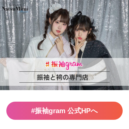
#振袖gram 公式HPへ