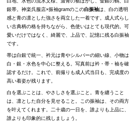
白地、水色の流水文様、濃青の裾ぼかし、金銀の鶴、白
銀帯。神楽呉服店×振袖gramのこの
白振袖
は、白の透明
感と青の凛とした強さを両立した一着です。成人式らし
い古典柄の格を持ちながら、色使いはとても現代的。可
愛いだけではなく、綺麗で、上品で、記憶に残る白振袖
です。
帯は白銀で統一、衿元は青やシルバーの細い線、小物は
白・銀・水色を中心に整える。写真前は衿・帯・袖を確
認するだけ。これで、前撮りも成人式当日も、完成度の
高い着姿が残ります。
白を選ぶことは、やさしさを選ぶこと。青を纏うこと
は、凛とした自分を見せること。この振袖は、その両方
を叶えてくれます。二十歳の一日を、誰よりも上品に、
誰よりも印象的に残しましょう。