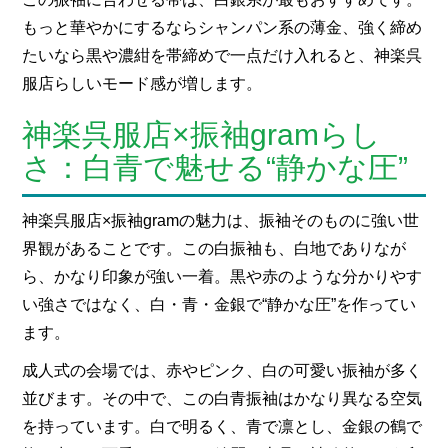
もっと華やかにするならシャンパン系の薄金、強く締め
たいなら黒や濃紺を帯締めで一点だけ入れると、神楽呉
服店らしいモード感が増します。
神楽呉服店×振袖gramらし
さ：白青で魅せる“静かな圧”
神楽呉服店×振袖gramの魅力は、振袖そのものに強い世
界観があることです。この白振袖も、白地でありなが
ら、かなり印象が強い一着。黒や赤のような分かりやす
い強さではなく、白・青・金銀で“静かな圧”を作ってい
ます。
成人式の会場では、赤やピンク、白の可愛い振袖が多く
並びます。その中で、この白青振袖はかなり異なる空気
を持っています。白で明るく、青で凛とし、金銀の鶴で