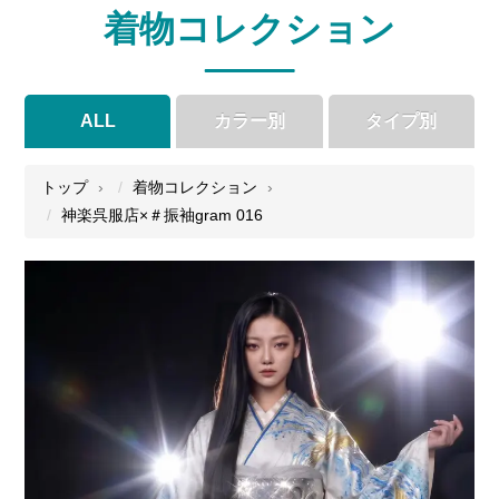
着物コレクション
ALL
カラー別
タイプ別
●
●
●
●
トップ
着物コレクション
神楽呉服店×＃振袖gram 016
●
●
●
●
●
●