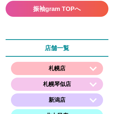
振袖gram TOPへ
店舗一覧
札幌店
札幌琴似店
〒003-0002
住所
北海道札幌市白石区東札幌２条２丁目４
−２１ ラメール札幌2F
新潟店
〒063-0811
電話番号
011-799-4833
住所
北海道札幌市西区琴似１条５丁目４−１
４ 内澤ビル４F
営業時間
午前10時～午後19時