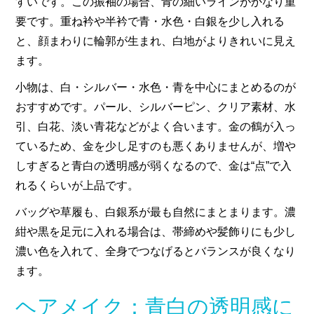
すいです。この振袖の場合、青の細いラインがかなり重
要です。重ね衿や半衿で青・水色・白銀を少し入れる
と、顔まわりに輪郭が生まれ、白地がよりきれいに見え
ます。
小物は、白・シルバー・水色・青を中心にまとめるのが
おすすめです。パール、シルバーピン、クリア素材、水
引、白花、淡い青花などがよく合います。金の鶴が入っ
ているため、金を少し足すのも悪くありませんが、増や
しすぎると青白の透明感が弱くなるので、金は“点”で入
れるくらいが上品です。
バッグや草履も、白銀系が最も自然にまとまります。濃
紺や黒を足元に入れる場合は、帯締めや髪飾りにも少し
濃い色を入れて、全身でつなげるとバランスが良くなり
ます。
ヘアメイク：青白の透明感に