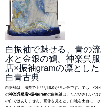
白振袖で魅せる、青の流
水と金銀の鶴。神楽呉服
店×振袖gramの凛とした
白青古典
白振袖は、清楚で上品な印象が強い色です。でも、今回
の
神楽呉服店×振袖gram
の白振袖は、ただやさしいだけ
の白ではありません。画像を見ると、白地を土台に、水