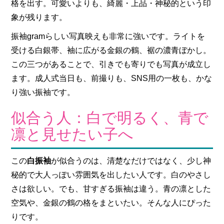
格を出す。可愛いよりも、綺麗・上品・神秘的という印
象が残ります。
振袖gramらしい写真映えも非常に強いです。ライトを
受ける白銀帯、袖に広がる金銀の鶴、裾の濃青ぼかし。
この三つがあることで、引きでも寄りでも写真が成立し
ます。成人式当日も、前撮りも、SNS用の一枚も、かな
り強い振袖です。
似合う人：白で明るく、青で
凛と見せたい子へ
この
白振袖
が似合うのは、清楚なだけではなく、少し神
秘的で大人っぽい雰囲気を出したい人です。白のやさし
さは欲しい。でも、甘すぎる振袖は違う。青の凛とした
空気や、金銀の鶴の格をまといたい。そんな人にぴった
りです。