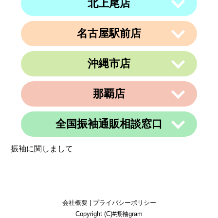
北上尾店
〒950-0962
住所
電話番号
011-213-9116
定休日
なし
新潟県新潟市中央区出来島2-1-6
営業時間
午前10時～午後19時
電話番号
025-288-5593
名古屋駅前店
〒362-0015
定休日
住所
なし
埼玉県上尾市緑丘3-3-11-2 PAPA上尾シ
営業時間
午前9時～午後6時
ョッピングアヴェニューB棟2階
沖縄市店
定休日
不定休
〒450-0002
電話番号
048-729-7688
愛知県名古屋市中村区名駅3丁目9番14
住所
号
営業時間
午前10時～午後19時
那覇店
〒904-0034
名古屋東アーバンビル6F
住所
定休日
火曜、金曜(祝日は営業)
沖縄県沖縄市山内２丁目８−１３ 1階
電話番号
052-990-4694
電話番号
080-8565-3818
全国振袖通販相談窓口
〒902-0069
定休日
不定休
住所
沖縄県那覇市松島1-11-13C＆C 4F
定休日
不定休
振袖に関しまして
電話番号
098-884-6600
営業時間
24時間
定休日
不定休
定休日
365日営業
会社概要
|
プライバシーポリシー
Copyright (C)#振袖gram