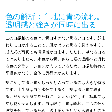
色の解析：白地に青の流れ。
透明感と強さが同時に出る
この
白振袖
の地色は、青白すぎない明るい白です。顔ま
わりに白が来ることで、肌がぱっと明るく見えやすく、
成人式の写真でも清潔感が出ます。ただし、単なる白地
ではありません。水色から青、さらに裾の濃紺へと流れ
る色のグラデーションが入っているため、白振袖特有の
平坦さがなく、全体に奥行きがあります。
裾にかけて濃い青がしっかり入っているのも大きな特徴
です。上半身は白と水色で明るく、裾は深い青で締ま
る。だから全身で見た時に、足元がぼやけず、写真でも
立ち姿が安定します。白は軽さ、青は輪郭。二つの色が
役割を分けているため、透明感がありながら締まりのあ