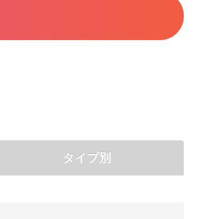
タイプ別
●
●
●