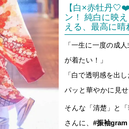
【白×赤牡丹🤍
ン！ 純白に映
える、最高に晴
「一生に一度の成人
が着たい！」
「白で透明感を出し
パッと華やかに見せ
そんな「清楚」と「
さんに、
#振袖gram