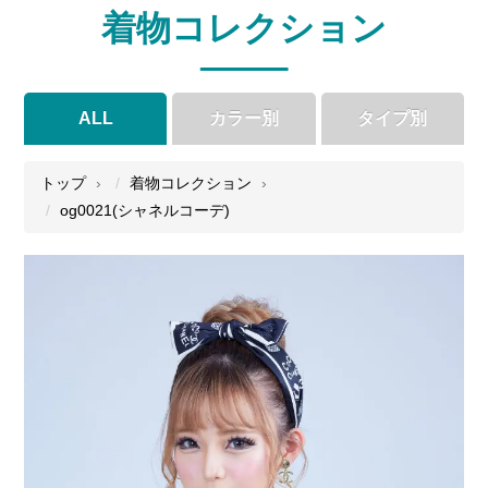
着物コレクション
ALL
カラー別
タイプ別
●
●
●
●
トップ
着物コレクション
og0021(シャネルコーデ)
●
●
●
●
●
●