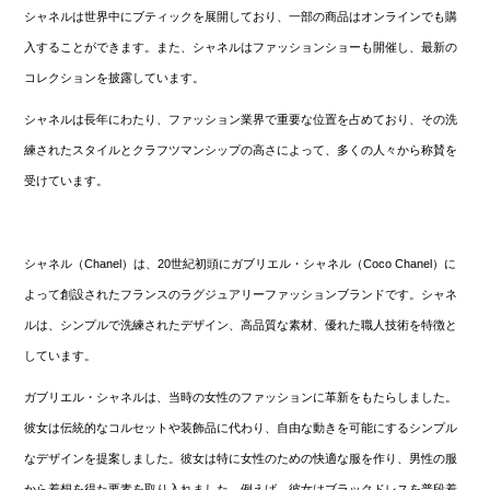
シャネルは世界中にブティックを展開しており、一部の商品はオンラインでも購
入することができます。また、シャネルはファッションショーも開催し、最新の
コレクションを披露しています。
シャネルは長年にわたり、ファッション業界で重要な位置を占めており、その洗
練されたスタイルとクラフツマンシップの高さによって、多くの人々から称賛を
受けています。
シャネル（Chanel）は、20世紀初頭にガブリエル・シャネル（Coco Chanel）に
よって創設されたフランスのラグジュアリーファッションブランドです。シャネ
ルは、シンプルで洗練されたデザイン、高品質な素材、優れた職人技術を特徴と
しています。
ガブリエル・シャネルは、当時の女性のファッションに革新をもたらしました。
彼女は伝統的なコルセットや装飾品に代わり、自由な動きを可能にするシンプル
なデザインを提案しました。彼女は特に女性のための快適な服を作り、男性の服
から着想を得た要素を取り入れました。例えば、彼女はブラックドレスを普段着