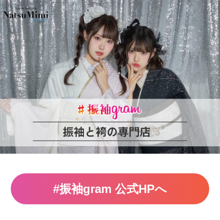
#振袖gram 公式HPへ