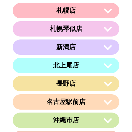
札幌店
札幌琴似店
〒003-0002
住所
北海道札幌市白石区東札幌２条２丁目４
−２１ ラメール札幌2F
新潟店
〒063-0811
電話番号
011-799-4833
住所
北海道札幌市西区琴似１条５丁目４−１
４ 内澤ビル４F
営業時間
午前10時～午後19時
北上尾店
〒950-0962
住所
電話番号
011-213-9116
定休日
なし
新潟県新潟市中央区出来島2-1-6
営業時間
午前10時～午後19時
電話番号
025-288-5593
長野店
〒362-0015
定休日
住所
なし
埼玉県上尾市緑丘3-3-11-2 PAPA上尾シ
営業時間
午前9時～午後6時
ョッピングアヴェニューB棟2階
名古屋駅前店
定休日
不定休
〒380-0823
電話番号
048-729-7688
住所
長野県長野市南千歳1-10-5 第一荒井ビ
ル4F-E
営業時間
午前10時～午後19時
沖縄市店
〒450-0002
電話番号
026-217-6162
定休日
火曜、金曜(祝日は営業)
愛知県名古屋市中村区名駅3丁目9番14
住所