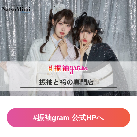
#振袖gram 公式HPへ