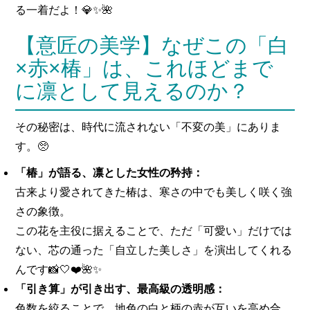
る一着だよ！💎✨🌺
【意匠の美学】なぜこの「白
×赤×椿」は、これほどまで
に凛として見えるのか？
その秘密は、時代に流されない「不変の美」にありま
す。🥺
「椿」が語る、凛とした女性の矜持：
古来より愛されてきた椿は、寒さの中でも美しく咲く強
さの象徴。
この花を主役に据えることで、ただ「可愛い」だけでは
ない、芯の通った「自立した美しさ」を演出してくれる
んです📸🤍❤️🌺✨
「引き算」が引き出す、最高級の透明感：
色数を絞ることで、地色の白と柄の赤が互いを高め合