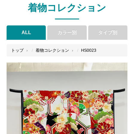
着物コレクション
ALL
カラー別
タイプ別
●
●
●
●
トップ
着物コレクション
HS0023
●
●
●
●
●
●