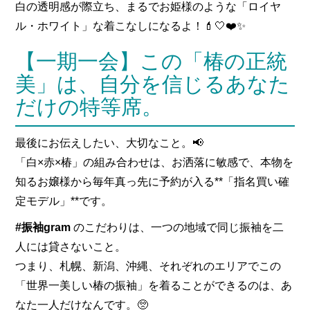
白の透明感が際立ち、まるでお姫様のような「ロイヤ
ル・ホワイト」な着こなしになるよ！💄🤍❤️✨
【一期一会】この「椿の正統
美」は、自分を信じるあなた
だけの特等席。
最後にお伝えしたい、大切なこと。📢
「白×赤×椿」の組み合わせは、お洒落に敏感で、本物を
知るお嬢様から毎年真っ先に予約が入る**「指名買い確
定モデル」**です。
#振袖gram
のこだわりは、一つの地域で同じ振袖を二
人には貸さないこと。
つまり、札幌、新潟、沖縄、それぞれのエリアでこの
「世界一美しい椿の振袖」を着ることができるのは、あ
なた一人だけなんです。🥺