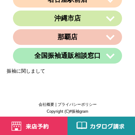
電話番号
048-729-7688
住所
長野県長野市南千歳1-10-5 第一荒井ビ
ル4F-E
営業時間
午前10時～午後19時
沖縄市店
〒450-0002
電話番号
026-217-6162
定休日
火曜、金曜(祝日は営業)
愛知県名古屋市中村区名駅3丁目9番14
住所
号
営業時間
午前10時～午後19時
那覇店
〒904-0034
名古屋東アーバンビル6F
住所
定休日
年中無休
沖縄県沖縄市山内２丁目８−１３ 1階
電話番号
052-990-4694
電話番号
080-8565-3818
全国振袖通販相談窓口
〒902-0069
定休日
不定休
住所
沖縄県那覇市松島1-11-13C＆C 4F
定休日
不定休
振袖に関しまして
電話番号
098-884-6600
営業時間
24時間
定休日
不定休
定休日
365日営業
会社概要
|
プライバシーポリシー
Copyright (C)#振袖gram