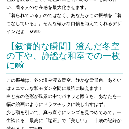
い、着る人の存在感を最大化させます。
「着られている」のではなく、あなたがこの振袖を「着
こなしている」。そんな確かな自信を与えてくれるデザ
インだよ！🌸❄️✨
【叙情的な瞬間】澄んだ冬空
の下や、静謐な和室での一枚
に📸
この振袖は、冬の澄み渡る青空、静かな雪景色、あるい
はミニマルな和モダン空間に最強に映えます！
白と赤の色彩が風景の中でパキッと際立ち、あなたを一
幅の絵画のようにドラマチックに映し出すはず。
少し顎を引いて、真っ直ぐにレンズを見つめてみて。一
生誇れる、最高に「端正」で「美しい」二十歳の記録が
残せるよ！🎞️✨📸