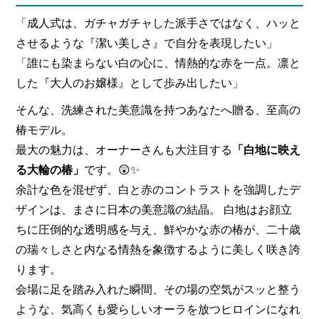
「成人式は、ガチャガチャした派手さではなく、ハッと
させるような『潔い美しさ』で自分を表現したい」
「誰にも染まらない白の心に、情熱的な赤を一点。凛と
した『大人のお嬢様』として歩み出したい」
そんな、洗練された美意識を持つあなたへ贈る、至高の
椿モデル。
最大の魅力は、オーナーさんも大注目する
「白地に映え
る大輪の椿」
です。😲✨
余計な色を混ぜず、白と赤のコントラストを強調したデ
ザインは、まさに日本の美意識の結晶。 白地はお顔立
ちに圧倒的な透明感を与え、鮮やかな赤の椿が、二十歳
の瑞々しさと内なる情熱を象徴するように美しく咲き誇
ります。
会場に足を踏み入れた瞬間、その場の空気がスッと整う
ような、気高くも愛らしいオーラを放つヒロインになれ