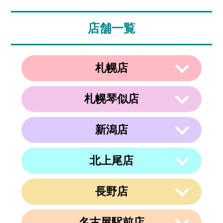
店舗一覧
札幌店
札幌琴似店
〒003-0002
住所
北海道札幌市白石区東札幌２条２丁目４
−２１ ラメール札幌2F
新潟店
〒063-0811
電話番号
011-799-4833
住所
北海道札幌市西区琴似１条５丁目４−１
４ 内澤ビル４F
営業時間
午前10時～午後19時
北上尾店
〒950-0962
住所
電話番号
011-213-9116
定休日
なし
新潟県新潟市中央区出来島2-1-6
営業時間
午前10時～午後19時
電話番号
025-288-5593
長野店
〒362-0015
定休日
住所
なし
埼玉県上尾市緑丘3-3-11-2 PAPA上尾シ
営業時間
午前9時～午後6時
ョッピングアヴェニューB棟2階
名古屋駅前店
定休日
不定休
〒380-0823