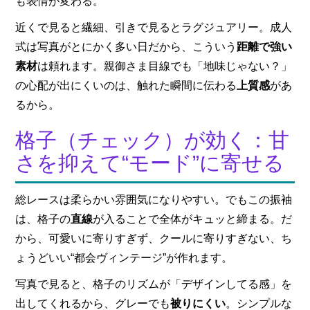
も表情が変わる。
近くで見ると繊細、引きで見るとラグジュアリー。成人
式は写真がとにかく多い日だから、こういう
距離で強い
素材
は頼れます。親御さま目線でも「地味じゃない？」
の心配が出にくいのは、触れた瞬間に伝わる
上質感
があ
るから。
格子（チェック）が効く：甘
さを抑えて“モード”に寄せる
総レースは柔らかい雰囲気になりやすい。でもこの振袖
は、格子の
直線
が入ることで全体がキュッと締まる。だ
から、可愛いに寄りすぎず、クールに寄りすぎない、ち
ょうどいい“都会ヴィンテージ”が作れます。
写真で見ると、格子のリズムが「デザインしてる感」を
出してくれるから、グレーでも
被りにくい
。シンプルな