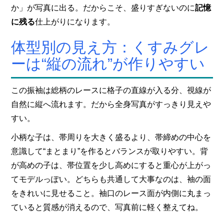
か」が写真に出る。だからこそ、盛りすぎないのに
記憶
に残る
仕上がりになります。
体型別の見え方：くすみグレ
ーは“縦の流れ”が作りやすい
この振袖は総柄のレースに格子の直線が入る分、視線が
自然に縦へ流れます。だから全身写真がすっきり見えや
すい。
小柄な子は、帯周りを大きく盛るより、帯締めの中心を
意識して“まとまり”を作るとバランスが取りやすい。背
が高めの子は、帯位置を少し高めにすると重心が上がっ
てモデルっぽい。どちらも共通して大事なのは、袖の面
をきれいに見せること。袖口のレース面が内側に丸まっ
ていると質感が消えるので、写真前に軽く整えてね。