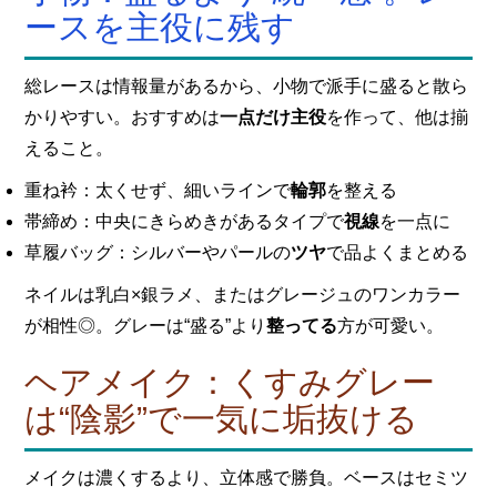
ースを主役に残す
総レースは情報量があるから、小物で派手に盛ると散ら
かりやすい。おすすめは
一点だけ主役
を作って、他は揃
えること。
重ね衿：太くせず、細いラインで
輪郭
を整える
帯締め：中央にきらめきがあるタイプで
視線
を一点に
草履バッグ：シルバーやパールの
ツヤ
で品よくまとめる
ネイルは乳白×銀ラメ、またはグレージュのワンカラー
が相性◎。グレーは“盛る”より
整ってる
方が可愛い。
ヘアメイク：くすみグレー
は“陰影”で一気に垢抜ける
メイクは濃くするより、立体感で勝負。ベースはセミツ