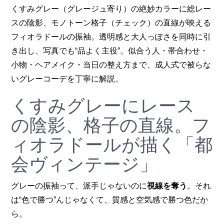
くすみグレー（グレージュ寄り）の絶妙カラーに総レー
スの陰影、モノトーン格子（チェック）の直線が映える
フィオラドールの振袖。透明感と大人っぽさを同時に引
き出し、写真でも“品よく主役”。似合う人・帯合わせ・
小物・ヘアメイク・当日の整え方まで、成人式で被らな
いグレーコーデを丁寧に解説。
くすみグレーにレース
の陰影、格子の直線。フ
ィオラドールが描く「都
会ヴィンテージ」
グレーの振袖って、派手じゃないのに
視線を奪う
。それ
は“色で勝つ”んじゃなくて、質感と空気感で勝つ色だか
ら。