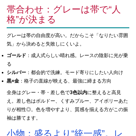
帯合わせ：グレーは帯で“人
格”が決まる
グレーは帯の自由度が高い。だからこそ「なりたい雰囲
気」から決めると失敗しにくいよ。
ゴールド
：成人式らしい晴れ感。レースの陰影に光が乗
る
シルバー
：都会的で洗練。モード寄りにしたい人向け
黒×金
：格子の直線が映える、最強に締まる方向
全身はグレー・帯・差し色で
3色以内
に整えると高見
え。差し色はボルドー、くすみブルー、アイボリーあた
りが相性◎。色を増やすより、質感を揃える方がこの振
袖は勝てます。
小物：盛るより“統一感”。レ