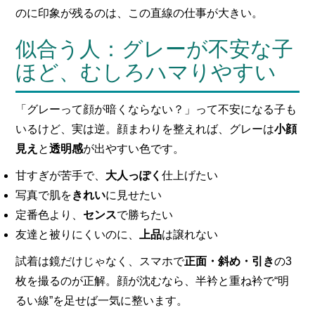
のに印象が残るのは、この直線の仕事が大きい。
似合う人：グレーが不安な子
ほど、むしろハマりやすい
「グレーって顔が暗くならない？」って不安になる子も
いるけど、実は逆。顔まわりを整えれば、グレーは
小顔
見え
と
透明感
が出やすい色です。
甘すぎが苦手で、
大人っぽく
仕上げたい
写真で肌を
きれい
に見せたい
定番色より、
センス
で勝ちたい
友達と被りにくいのに、
上品
は譲れない
試着は鏡だけじゃなく、スマホで
正面・斜め・引き
の3
枚を撮るのが正解。顔が沈むなら、半衿と重ね衿で“明
るい線”を足せば一気に整います。