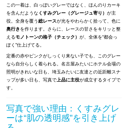
この一着は、白っぽいグレーではなく、ほんのりカーキ
を含んだような
くすみグレー（グレージュ寄り）
が主
役。全身を覆う
総レース
が光をやわらかく拾って、色に
奥行き
を作ります。さらに、レースの甘さをキリッと整
える
モノトーンの格子（チェック）
が、全体を“都会っ
ぽく”仕上げてる。
定番の赤やピンクがしっくり来ない子でも、このグレー
なら自分らしく着られる。名古屋みたいにホテル会場の
照明がきれいな日も、埼玉みたいに友達との近距離スナ
ップが多い日も、写真で
上品に主役
が成立するタイプで
す。
写真で強い理由：くすみグレ
ーは“肌の透明感”を引き上げ
る