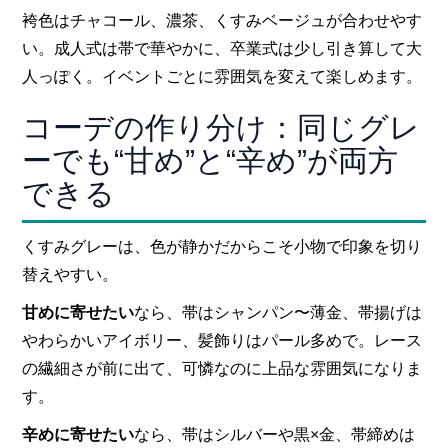
袴色はチャコール、濃茶、くすみベージュが合わせやす
い。成人式は帯で華やかに、卒業式は少し引き算して大
人っぽく。イベントごとに雰囲気を変えて楽しめます。
コーデの作り分け：同じグレ
ーでも“甘め”と“辛め”が両方
できる
くすみグレーは、色が静かだからこそ小物で印象を切り
替えやすい。
甘めに寄せたい
なら、帯はシャンパン〜薄金、帯揚げは
やわらかいアイボリー、髪飾りはパール多めで。レース
の繊細さが前に出て、可憐なのに上品な雰囲気になりま
す。
辛めに寄せたい
なら、帯はシルバーや黒×金、帯締めは