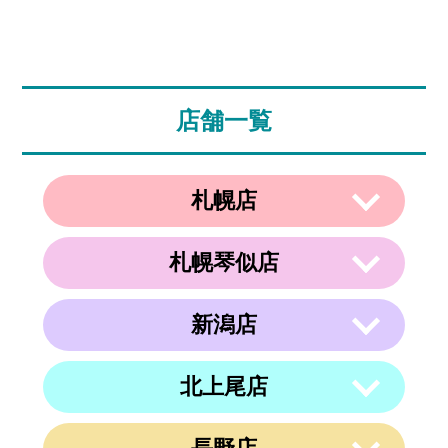
店舗一覧
札幌店
札幌琴似店
〒003-0002
住所
北海道札幌市白石区東札幌２条２丁目４
−２１ ラメール札幌2F
新潟店
〒063-0811
電話番号
011-799-4833
住所
北海道札幌市西区琴似１条５丁目４−１
４ 内澤ビル４F
営業時間
午前10時～午後19時
北上尾店
〒950-0962
住所
電話番号
011-213-9116
定休日
なし
新潟県新潟市中央区出来島2-1-6
営業時間
午前10時～午後19時
電話番号
025-288-5593