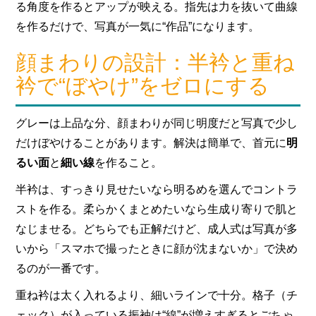
る角度を作るとアップが映える。指先は力を抜いて曲線
を作るだけで、写真が一気に“作品”になります。
顔まわりの設計：半衿と重ね
衿で“ぼやけ”をゼロにする
グレーは上品な分、顔まわりが同じ明度だと写真で少し
だけぼやけることがあります。解決は簡単で、首元に
明
るい面
と
細い線
を作ること。
半衿は、すっきり見せたいなら明るめを選んでコントラ
ストを作る。柔らかくまとめたいなら生成り寄りで肌と
なじませる。どちらでも正解だけど、成人式は写真が多
いから「スマホで撮ったときに顔が沈まないか」で決め
るのが一番です。
重ね衿は太く入れるより、細いラインで十分。格子（チ
ェック）が入っている振袖は“線”が増えすぎるとごちゃ