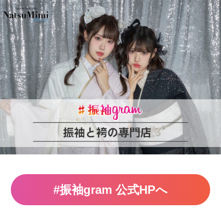
#振袖gram 公式HPへ