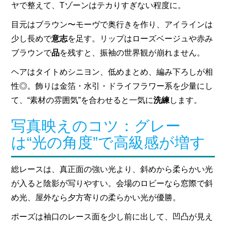
ヤで整えて、Tゾーンはテカりすぎない程度に。
目元はブラウン〜モーヴで奥行きを作り、アイラインは
少し長めで
意志
を足す。リップはローズベージュや赤み
ブラウンで
品
を残すと、振袖の世界観が崩れません。
ヘアはタイトめシニヨン、低めまとめ、編み下ろしが相
性◎。飾りは金箔・水引・ドライフラワー系を少量にし
て、“素材の雰囲気”を合わせると一気に
洗練
します。
写真映えのコツ：グレー
は“光の角度”で高級感が増す
総レースは、真正面の強い光より、斜めから柔らかい光
が入ると陰影が写りやすい。会場のロビーなら窓際で斜
め光、屋外なら夕方寄りの柔らかい光が優勝。
ポーズは袖口のレース面を少し前に出して、凹凸が見え