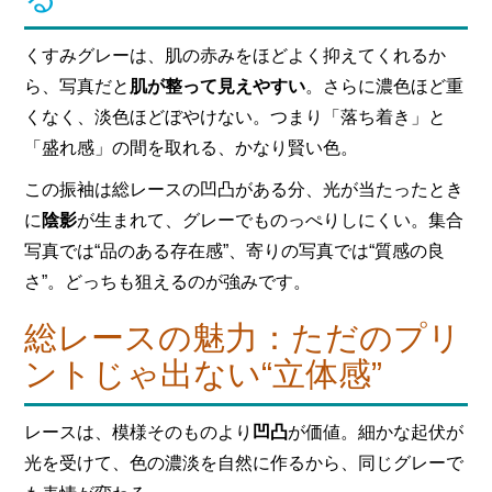
くすみグレーは、肌の赤みをほどよく抑えてくれるか
ら、写真だと
肌が整って見えやすい
。さらに濃色ほど重
くなく、淡色ほどぼやけない。つまり「落ち着き」と
「盛れ感」の間を取れる、かなり賢い色。
この振袖は総レースの凹凸がある分、光が当たったとき
に
陰影
が生まれて、グレーでものっぺりしにくい。集合
写真では“品のある存在感”、寄りの写真では“質感の良
さ”。どっちも狙えるのが強みです。
総レースの魅力：ただのプリ
ントじゃ出ない“立体感”
レースは、模様そのものより
凹凸
が価値。細かな起伏が
光を受けて、色の濃淡を自然に作るから、同じグレーで