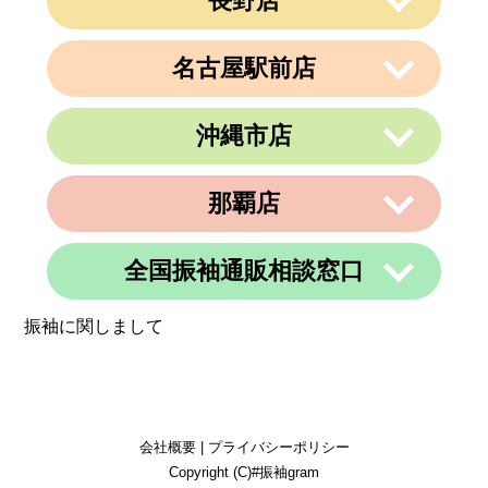
長野店
〒362-0015
定休日
住所
なし
埼玉県上尾市緑丘3-3-11-2 PAPA上尾シ
営業時間
午前9時～午後6時
ョッピングアヴェニューB棟2階
名古屋駅前店
定休日
不定休
〒380-0823
電話番号
048-729-7688
住所
長野県長野市南千歳1-10-5 第一荒井ビ
ル4F-E
営業時間
午前10時～午後19時
沖縄市店
〒450-0002
電話番号
026-217-6162
定休日
火曜、金曜(祝日は営業)
愛知県名古屋市中村区名駅3丁目9番14
住所
号
営業時間
午前10時～午後19時
那覇店
〒904-0034
名古屋東アーバンビル6F
住所
定休日
年中無休
沖縄県沖縄市山内２丁目８−１３ 1階
電話番号
052-990-4694
電話番号
080-8565-3818
全国振袖通販相談窓口
〒902-0069
定休日
不定休
住所
沖縄県那覇市松島1-11-13C＆C 4F
定休日
不定休
振袖に関しまして
電話番号
098-884-6600
営業時間
24時間
定休日
不定休
定休日
365日営業
会社概要
|
プライバシーポリシー
Copyright (C)#振袖gram