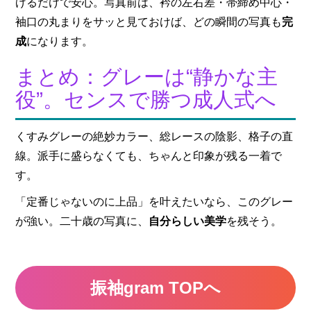
げるだけで安心。写真前は、衿の左右差・帯締め中心・
袖口の丸まりをサッと見ておけば、どの瞬間の写真も
完
成
になります。
まとめ：グレーは“静かな主
役”。センスで勝つ成人式へ
くすみグレーの絶妙カラー、総レースの陰影、格子の直
線。派手に盛らなくても、ちゃんと印象が残る一着で
す。
「定番じゃないのに上品」を叶えたいなら、このグレー
が強い。二十歳の写真に、
自分らしい美学
を残そう。
振袖gram TOPへ