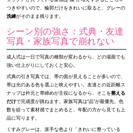
つきやすいので、輪郭だけをきれいに取ると、グレーの
洗練
がそのまま残ります。
シーン別の強さ：式典・友達
写真・家族写真で崩れない
成人式は一日で写真の種類が変わるから、どの場面でも
強い仕上がりにしておくと安心。
式典の引き写真では、帯の面が見えることが多いので、
帯は光のある色を選ぶと映えやすい。友達との近距離ス
ナップは衿元と帯締めが主役になるから、そこを
整える
だけ
で完成度が跳ねます。家族写真は“品”が最優先。色
数を絞って素材感でまとめると、年配の方から見ても上
品に写ります。
くすみグレーは、派手な色より「きれいに整っている