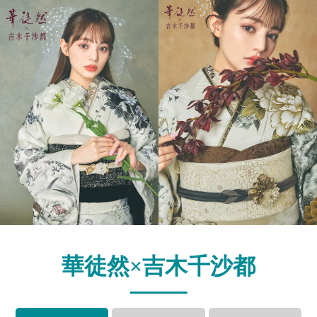
華徒然×吉木千沙都