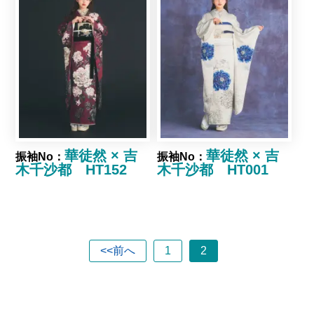
華徒然 × 吉
華徒然 × 吉
振袖No：
振袖No：
木千沙都 HT152
木千沙都 HT001
<<前へ
1
2