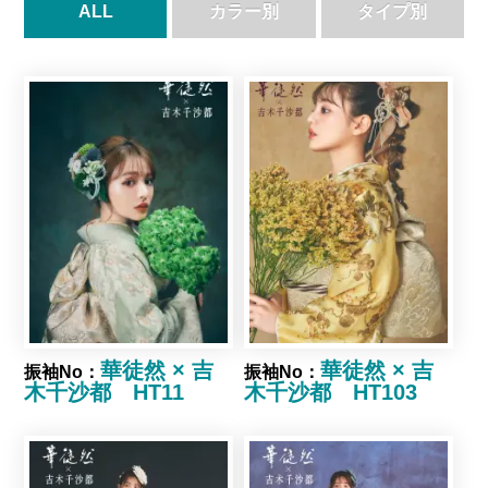
ALL
カラー別
タイプ別
●
●
●
●
●
●
●
●
●
●
華徒然 × 吉
華徒然 × 吉
振袖No：
振袖No：
木千沙都 HT11
木千沙都 HT103