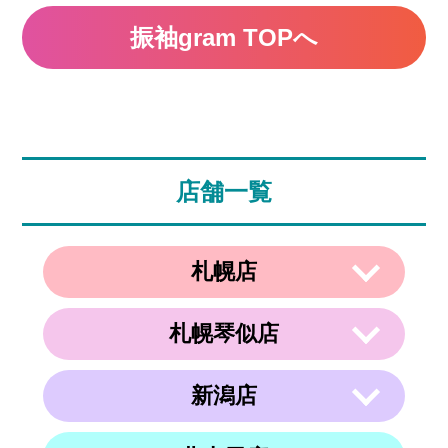
振袖gram TOPへ
店舗一覧
札幌店
札幌琴似店
〒003-0002
住所
北海道札幌市白石区東札幌２条２丁目４
−２１ ラメール札幌2F
新潟店
〒063-0811
電話番号
011-799-4833
住所
北海道札幌市西区琴似１条５丁目４−１
４ 内澤ビル４F
営業時間
午前10時～午後19時