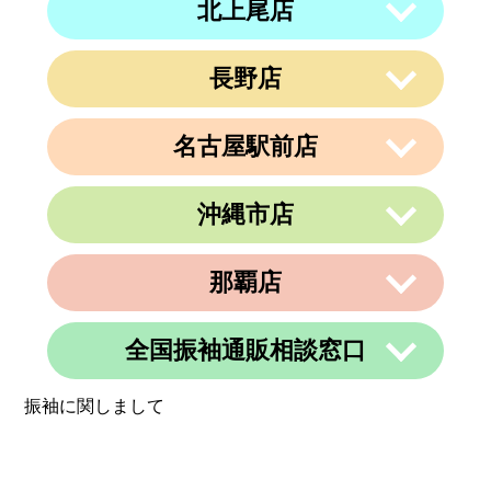
北上尾店
〒950-0962
住所
電話番号
011-213-9116
定休日
なし
新潟県新潟市中央区出来島2-1-6
営業時間
午前10時～午後19時
電話番号
025-288-5593
長野店
〒362-0015
定休日
住所
なし
埼玉県上尾市緑丘3-3-11-2 PAPA上尾シ
営業時間
午前9時～午後6時
ョッピングアヴェニューB棟2階
名古屋駅前店
定休日
不定休
〒380-0823
電話番号
048-729-7688
住所
長野県長野市南千歳1-10-5 第一荒井ビ
ル4F-E
営業時間
午前10時～午後19時
沖縄市店
〒450-0002
電話番号
026-217-6162
定休日
火曜、金曜(祝日は営業)
愛知県名古屋市中村区名駅3丁目9番14
住所
号
営業時間
午前10時～午後19時
那覇店
〒904-0034
名古屋東アーバンビル6F
住所
定休日
年中無休
沖縄県沖縄市山内２丁目８−１３ 1階
電話番号
052-990-4694
電話番号
080-8565-3818
全国振袖通販相談窓口
〒902-0069
定休日
不定休
住所
沖縄県那覇市松島1-11-13C＆C 4F
定休日
不定休
振袖に関しまして
電話番号
098-884-6600
営業時間
24時間
定休日
不定休
定休日
365日営業