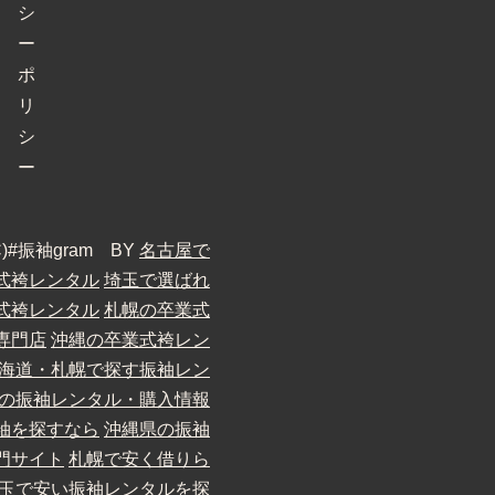
シ
ー
ポ
リ
シ
ー
 (C)#振袖gram BY
名古屋で
式袴レンタル
埼玉で選ばれ
式袴レンタル
札幌の卒業式
専門店
沖縄の卒業式袴レン
海道・札幌で探す振袖レン
の振袖レンタル・購入情報
袖を探すなら
沖縄県の振袖
門サイト
札幌で安く借りら
玉で安い振袖レンタルを探