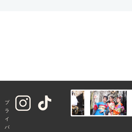
プ
ラ
イ
バ