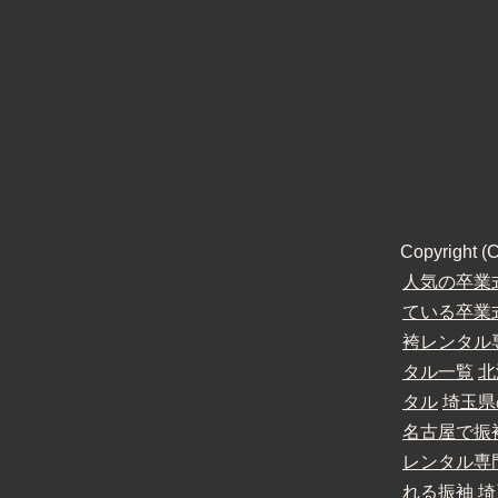
Copyright
人気の卒業
ている卒業
袴レンタル
タル一覧
北
タル
埼玉県
名古屋で振
レンタル専
れる振袖
埼