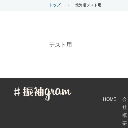
トップ
北海道テスト用
テスト用
HOME
会
社
概
要