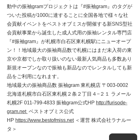
動中の振袖gramプロジェクトは『#振袖gram』のタグが
ついた投稿が1000に達することに全国各地で様々な社
会貢献イベントをベストオブミスが開催する新SNS型社
会貢献事業から誕生した成人式用の振袖レンタル専門店
『#振袖gram』が札幌市白石区東札幌駅にニューオープ
ン！！地域最大の振袖商品数で札幌にはまだ未入荷の東
京や京都でしか取り扱いのない最新人気商品も多数あり
新規オープンなので振袖も新品なのでレンタルしても新
品をご利用になれます。
地域最大の振袖商品数 振袖gram 東札幌店 〒003-0002
北海道札幌市白石区東札幌２条２丁目４−２１ ラメール
札幌2F 011-799-4833 振袖gram公式HP
http://furisode-
gram.net
ベストオブミス公式
HP
https://www.bestofmiss.net
＜運営 株式会社ラナルー
タ＞