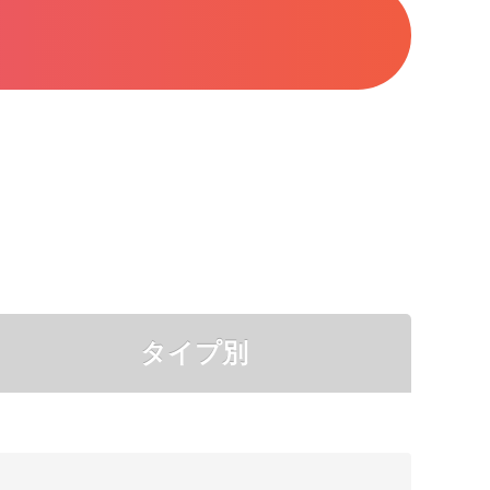
タイプ別
●
●
●