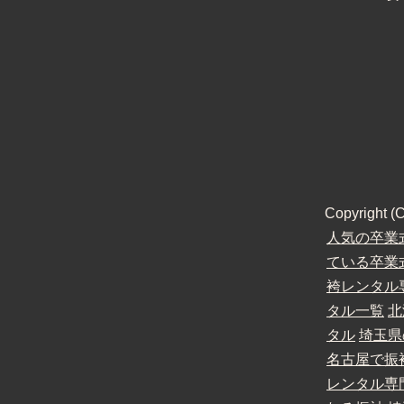
Copyright
人気の卒業
ている卒業
袴レンタル
タル一覧
北
タル
埼玉県
名古屋で振
レンタル専