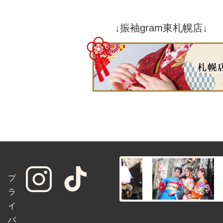
↓振袖gram東札幌店↓
プ
ラ
イ
バ