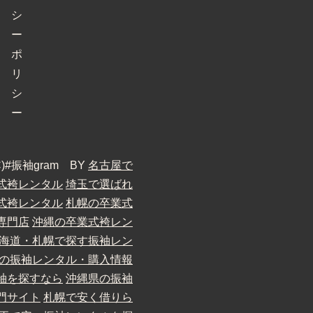
シ
ー
ポ
リ
シ
ー
 (C)#振袖gram BY
名古屋で
式袴レンタル
埼玉で選ばれ
式袴レンタル
札幌の卒業式
専門店
沖縄の卒業式袴レン
海道・札幌で探す振袖レン
の振袖レンタル・購入情報
袖を探すなら
沖縄県の振袖
門サイト
札幌で安く借りら