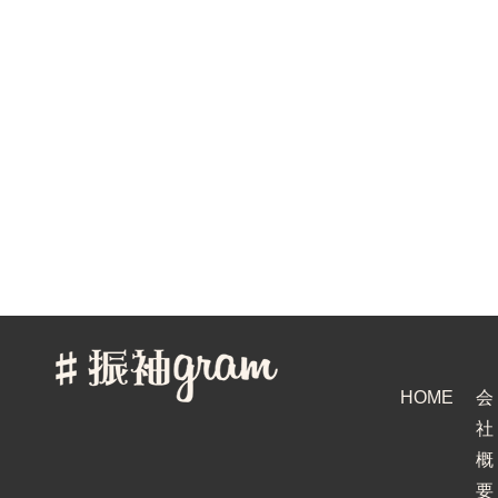
HOME
会
社
概
要