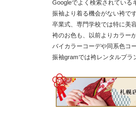
Googleでよく検索されて
振袖より着る機会がない袴で
卒業式、専門学校では特に美
袴のお色も、以前よりカラー
バイカラーコーデや同系色コ
振袖gramでは袴レンタルプ