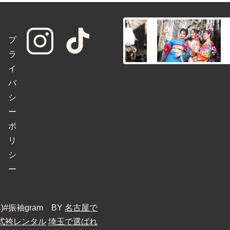
プ
ラ
イ
バ
シ
ー
ポ
リ
シ
ー
 (C)#振袖gram BY
名古屋で
式袴レンタル
埼玉で選ばれ