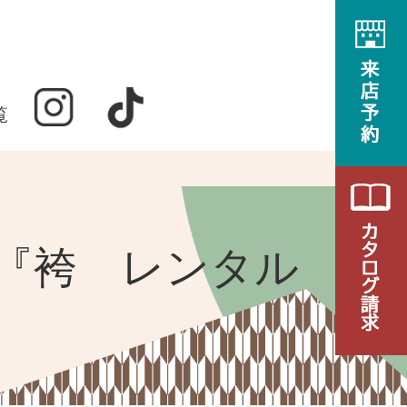
覧
ド『袴 レンタル 安